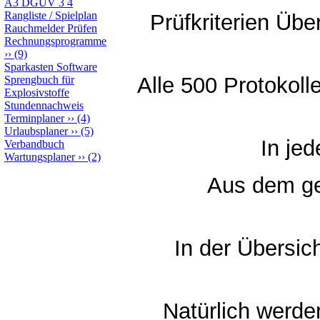
A3 DGUV 3 4
Rangliste / Spielplan
Prüfkriterien Übe
Rauchmelder Prüfen
Rechnungsprogramme
››
(9)
Sparkasten Software
Alle 500 Protokoll
Sprengbuch für
Explosivstoffe
Stundennachweis
Terminplaner
››
(4)
Urlaubsplaner
››
(5)
In jed
Verbandbuch
Wartungsplaner
››
(2)
Aus dem gew
In der Übersic
Natürlich werden