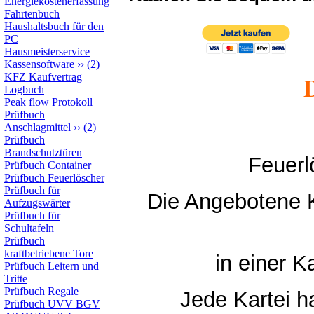
Energiekostenerfassung
Fahrtenbuch
Haushaltsbuch für den
PC
Hausmeisterservice
Kassensoftware
››
(2)
KFZ Kaufvertrag
Logbuch
Peak flow Protokoll
Prüfbuch
Anschlagmittel
››
(2)
Prüfbuch
Brandschutztüren
Feuerl
Prüfbuch Container
Prüfbuch Feuerlöscher
Prüfbuch für
Die Angebotene K
Aufzugswärter
Prüfbuch für
Schultafeln
Prüfbuch
kraftbetriebene Tore
in einer K
Prüfbuch Leitern und
Tritte
Prüfbuch Regale
Jede Kartei h
Prüfbuch UVV BGV