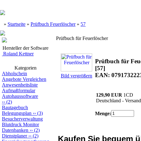
»
Startseite
»
Prüfbuch Feuerlöscher
»
57
Prüfbuch für Feuerlöscher
Hersteller der Software
Roland Kettner
Prüfbuch für Feu
[57]
Kategorien
Abholschein
EAN: 079173222
Bild vergrößern
Angebote Vergleichen
Anwesenheitsliste
Aufmaßformular
129,90 EUR
1CD
Autohaussoftware
Deutschland - Versand
››
(2)
Bautagebuch
Belegungsplan
››
(3)
Menge:
Besucherverwaltung
Blutdruck Monitor
Datenbanken
››
(2)
Dienstplaner
››
(2)
Kaufen Sie bequem 