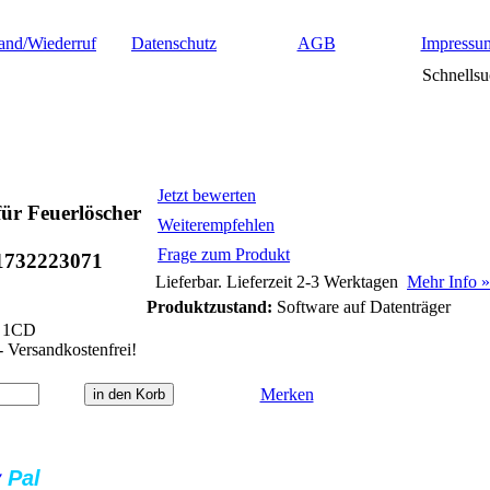
and/Wiederruf
Datenschutz
AGB
Impressu
Schnellsu
Jetzt bewerten
ür Feuerlöscher
Weiterempfehlen
Frage zum Produkt
1732223071
Lieferbar. Lieferzeit 2-3 Werktagen
Mehr Info »
Produktzustand:
Software auf Datenträger
1CD
- Versandkostenfrei!
Merken
y
Pal