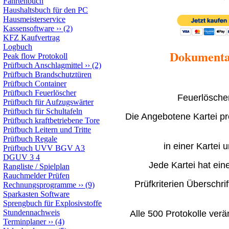
Fahrtenbuch
Haushaltsbuch für den PC
Hausmeisterservice
Kassensoftware
››
(2)
KFZ Kaufvertrag
Logbuch
Dokumentat
Peak flow Protokoll
Prüfbuch Anschlagmittel
››
(2)
Prüfbuch Brandschutztüren
Prüfbuch Container
Prüfbuch Feuerlöscher
Feuerlöscher
Prüfbuch für Aufzugswärter
Prüfbuch für Schultafeln
Die Angebotene Kartei pr
Prüfbuch kraftbetriebene Tore
Prüfbuch Leitern und Tritte
Prüfbuch Regale
in einer Kartei 
Prüfbuch UVV BGV A3
DGUV 3 4
Jede Kartei hat ein
Rangliste / Spielplan
Rauchmelder Prüfen
Prüfkriterien Überschri
Rechnungsprogramme
››
(9)
Sparkasten Software
Sprengbuch für Explosivstoffe
Stundennachweis
Alle 500 Protokolle verä
Terminplaner
››
(4)