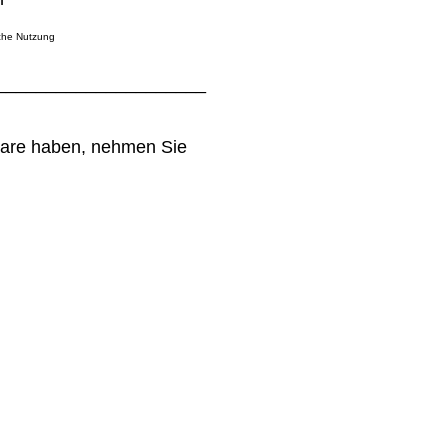
iche Nutzung
_____________________
.
ware haben, nehmen Sie