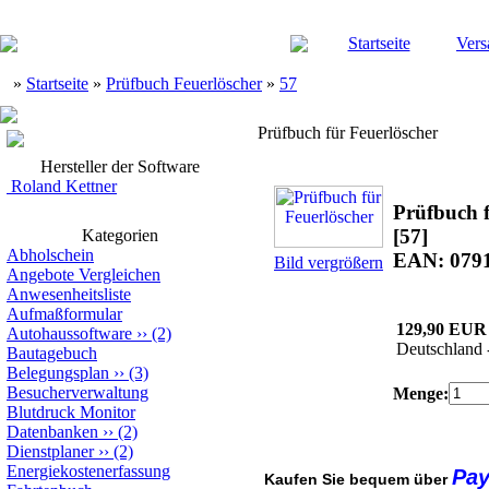
Startseite
Vers
»
Startseite
»
Prüfbuch Feuerlöscher
»
57
Prüfbuch für Feuerlöscher
Hersteller der Software
Roland Kettner
Prüfbuch f
[57]
Kategorien
Abholschein
EAN: 079
Bild vergrößern
Angebote Vergleichen
Anwesenheitsliste
Aufmaßformular
129,90 EUR
Autohaussoftware
››
(2)
Deutschland 
Bautagebuch
Belegungsplan
››
(3)
Besucherverwaltung
Menge:
Blutdruck Monitor
Datenbanken
››
(2)
Dienstplaner
››
(2)
Energiekostenerfassung
Pa
Kaufen Sie bequem über