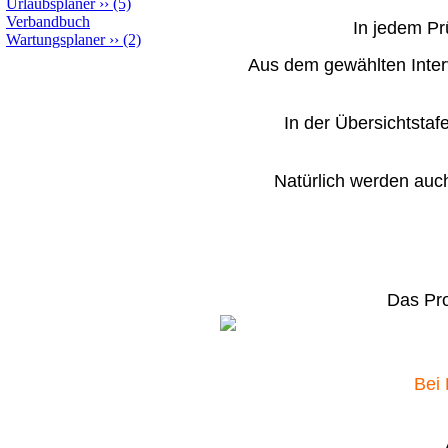
Urlaubsplaner
››
(5)
Verbandbuch
In jedem Pr
Wartungsplaner
››
(2)
Aus dem gewählten Interva
In der Übersichtstaf
Natürlich werden auch
Das Pro
Bei 