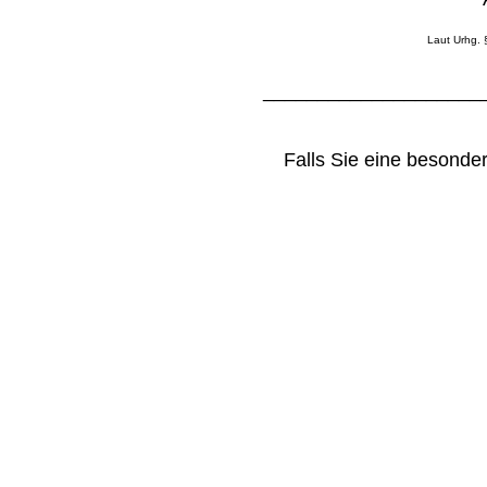
Laut Urhg. 
____________________
Falls Sie eine besond