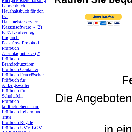
Energiekostenerfassung
Fahrtenbuch
Haushaltsbuch für den
PC
Hausmeisterservice
Kassensoftware
››
(2)
KFZ Kaufvertrag
Logbuch
Peak flow Protokoll
Prüfbuch
Anschlagmittel
››
(2)
Prüfbuch
Brandschutztüren
Prüfbuch Container
Prüfbuch Feuerlöscher
F
Prüfbuch für
Aufzugswärter
Prüfbuch für
Die Angebotene
Schultafeln
Prüfbuch
kraftbetriebene Tore
Prüfbuch Leitern und
Tritte
Prüfbuch Regale
in ei
Prüfbuch UVV BGV