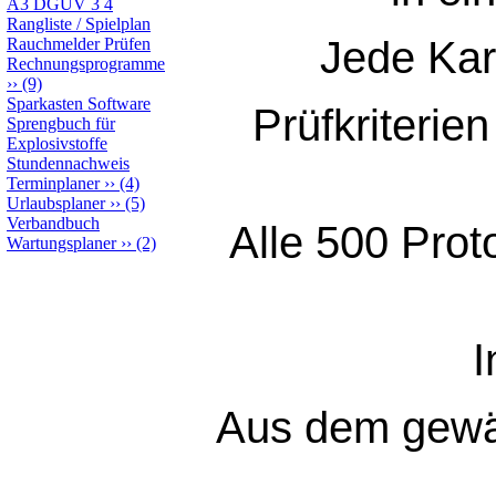
A3 DGUV 3 4
Rangliste / Spielplan
Jede Kar
Rauchmelder Prüfen
Rechnungsprogramme
››
(9)
Sparkasten Software
Prüfkriterie
Sprengbuch für
Explosivstoffe
Stundennachweis
Terminplaner
››
(4)
Urlaubsplaner
››
(5)
Verbandbuch
Alle 500 Prot
Wartungsplaner
››
(2)
I
Aus dem gewähl