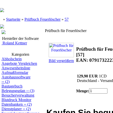
»
Startseite
»
Prüfbuch Feuerlöscher
»
57
Prüfbuch für Feuerlöscher
Hersteller der Software
Roland Kettner
Prüfbuch für Feu
[57]
Kategorien
Abholschein
EAN: 079173222
Bild vergrößern
Angebote Vergleichen
Anwesenheitsliste
Aufmaßformular
129,90 EUR
1CD
Autohaussoftware
Deutschland - Versand
››
(2)
Bautagebuch
Belegungsplan
››
(3)
Menge:
Besucherverwaltung
Blutdruck Monitor
Datenbanken
››
(2)
Dienstplaner
››
(2)
Kaufen Sie beq