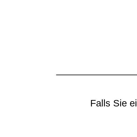
_______________
Falls Sie 