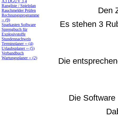
A3 DGUV 3 4
Rangliste / Spielplan
Den Z
Rauchmelder Prüfen
Rechnungsprogramme
››
(9)
Es stehen 3 Rub
Sparkasten Software
Sprengbuch für
Explosivstoffe
Stundennachweis
Terminplaner
››
(4)
Urlaubsplaner
››
(5)
Verbandbuch
Wartungsplaner
››
(2)
Die entsprechen
Die Software 
Dab