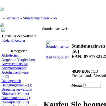
»
Startseite
»
Stundennachweis
»
56
Stundennachweis
Hersteller der Software
Roland Kettner
Stundennachweis
[56]
Kategorien
Abholschein
EAN: 079173222
Bild vergrößern
Angebote Vergleichen
Anwesenheitsliste
Aufmaßformular
49,90 EUR
1CD
Autohaussoftware
Deutschland - Versand
››
(2)
Bautagebuch
Belegungsplan
››
(3)
Menge:
Besucherverwaltung
Blutdruck Monitor
Datenbanken
››
(2)
Dienstplaner
››
(2)
Kaufen Sie bequ