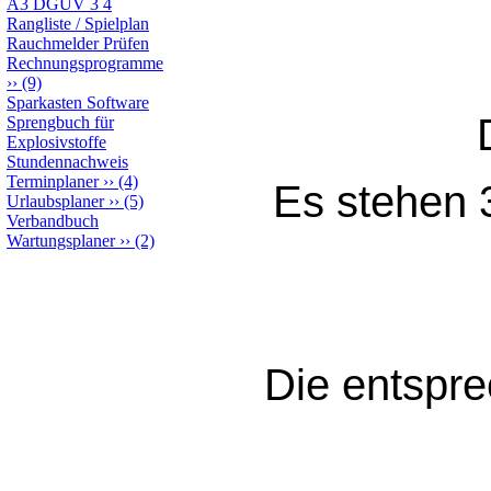
A3 DGUV 3 4
Rangliste / Spielplan
Rauchmelder Prüfen
Rechnungsprogramme
››
(9)
Sparkasten Software
Sprengbuch für
Explosivstoffe
Stundennachweis
Terminplaner
››
(4)
Es stehen 
Urlaubsplaner
››
(5)
Verbandbuch
Wartungsplaner
››
(2)
Die entspre