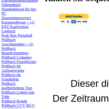
Energiekostenerfassung
Fahrtenbuch
Haushaltsbuch für den
PC
Hausmeisterservice
Kassensoftware
››
(2)
KFZ Kaufvertrag
Logbuch
Peak flow Protokoll
Prüfbuch
Anschlagmittel
››
(2)
Prüfbuch
Brandschutztüren
Prüfbuch Container
Prüfbuch Feuerlöscher
Prüfbuch für
Aufzugswärter
Prüfbuch für
Schultafeln
Dieser d
Prüfbuch
kraftbetriebene Tore
Prüfbuch Leitern und
Der Zeitraum 
Tritte
Prüfbuch Regale
Prüfbuch UVV BGV