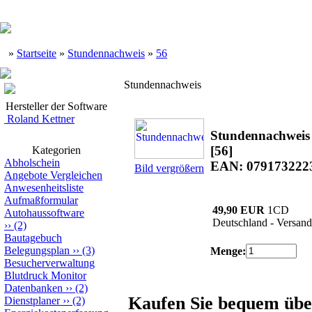
»
Startseite
»
Stundennachweis
»
56
Stundennachweis
Hersteller der Software
Roland Kettner
Stundennachweis
[56]
Kategorien
Abholschein
EAN: 079173222
Bild vergrößern
Angebote Vergleichen
Anwesenheitsliste
Aufmaßformular
49,90 EUR
1CD
Autohaussoftware
Deutschland - Versand
››
(2)
Bautagebuch
Belegungsplan
››
(3)
Menge:
Besucherverwaltung
Blutdruck Monitor
Datenbanken
››
(2)
Kaufen Sie bequem üb
Dienstplaner
››
(2)