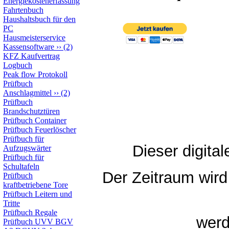
Energiekostenerfassung
Fahrtenbuch
Haushaltsbuch für den
PC
Hausmeisterservice
Kassensoftware
››
(2)
KFZ Kaufvertrag
Logbuch
Peak flow Protokoll
Prüfbuch
Anschlagmittel
››
(2)
Prüfbuch
Brandschutztüren
Prüfbuch Container
Prüfbuch Feuerlöscher
Prüfbuch für
Dieser digita
Aufzugswärter
Prüfbuch für
Schultafeln
Der Zeitraum wird 
Prüfbuch
kraftbetriebene Tore
Prüfbuch Leitern und
Tritte
Prüfbuch Regale
werd
Prüfbuch UVV BGV