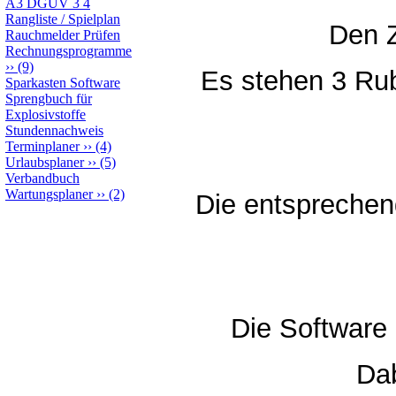
A3 DGUV 3 4
Rangliste / Spielplan
Den Z
Rauchmelder Prüfen
Rechnungsprogramme
››
(9)
Es stehen 3 Rub
Sparkasten Software
Sprengbuch für
Explosivstoffe
Stundennachweis
Terminplaner
››
(4)
Urlaubsplaner
››
(5)
Verbandbuch
Wartungsplaner
››
(2)
Die entsprechen
Die Software 
Dab