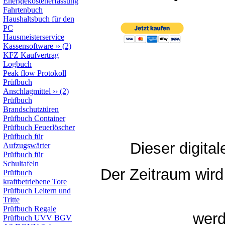
Energiekostenerfassung
Fahrtenbuch
Haushaltsbuch für den
PC
Hausmeisterservice
Kassensoftware
››
(2)
KFZ Kaufvertrag
Logbuch
Peak flow Protokoll
Prüfbuch
Anschlagmittel
››
(2)
Prüfbuch
Brandschutztüren
Prüfbuch Container
Prüfbuch Feuerlöscher
Prüfbuch für
Dieser digita
Aufzugswärter
Prüfbuch für
Schultafeln
Der Zeitraum wird 
Prüfbuch
kraftbetriebene Tore
Prüfbuch Leitern und
Tritte
Prüfbuch Regale
werd
Prüfbuch UVV BGV