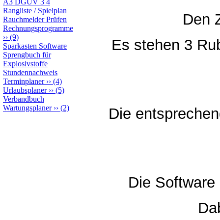
A3 DGUV 3 4
Rangliste / Spielplan
Den Z
Rauchmelder Prüfen
Rechnungsprogramme
››
(9)
Es stehen 3 Rub
Sparkasten Software
Sprengbuch für
Explosivstoffe
Stundennachweis
Terminplaner
››
(4)
Urlaubsplaner
››
(5)
Verbandbuch
Wartungsplaner
››
(2)
Die entsprechen
Die Software 
Dab