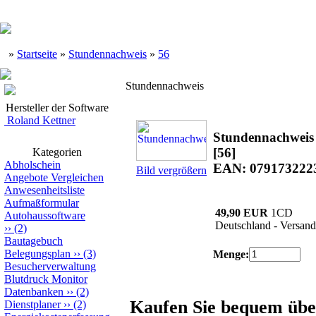
»
Startseite
»
Stundennachweis
»
56
Stundennachweis
Hersteller der Software
Roland Kettner
Stundennachweis
[56]
Kategorien
Abholschein
EAN: 079173222
Bild vergrößern
Angebote Vergleichen
Anwesenheitsliste
Aufmaßformular
49,90 EUR
1CD
Autohaussoftware
Deutschland - Versand
››
(2)
Bautagebuch
Belegungsplan
››
(3)
Menge:
Besucherverwaltung
Blutdruck Monitor
Datenbanken
››
(2)
Kaufen Sie bequem üb
Dienstplaner
››
(2)