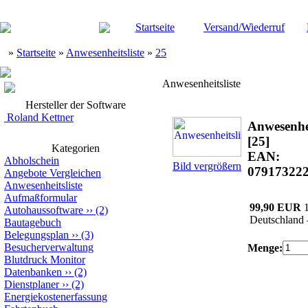
Startseite
Versand/Wiederruf
»
Startseite
»
Anwesenheitsliste
»
25
Anwesenheitsliste
Hersteller der Software
Roland Kettner
Anwesenhei
[25]
Kategorien
EAN:
Abholschein
Bild vergrößern
07917322
Angebote Vergleichen
Anwesenheitsliste
Aufmaßformular
99,90 EUR
Autohaussoftware
››
(2)
Deutschland 
Bautagebuch
Belegungsplan
››
(3)
Besucherverwaltung
Menge:
Blutdruck Monitor
Datenbanken
››
(2)
Dienstplaner
››
(2)
Energiekostenerfassung