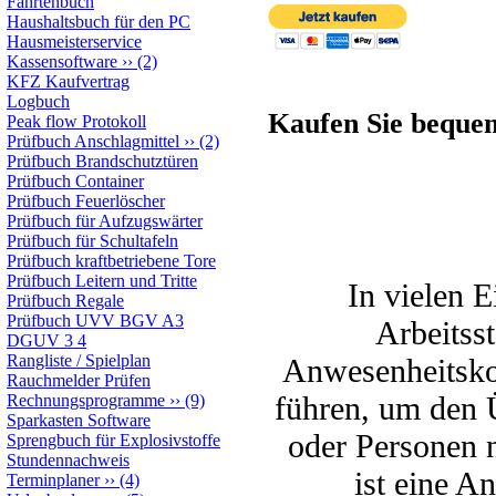
Fahrtenbuch
Haushaltsbuch für den PC
Hausmeisterservice
Kassensoftware
››
(2)
KFZ Kaufvertrag
Logbuch
Kaufen Sie beque
Peak flow Protokoll
Prüfbuch Anschlagmittel
››
(2)
Prüfbuch Brandschutztüren
Prüfbuch Container
Prüfbuch Feuerlöscher
Prüfbuch für Aufzugswärter
Prüfbuch für Schultafeln
Prüfbuch kraftbetriebene Tore
Prüfbuch Leitern und Tritte
In vielen E
Prüfbuch Regale
Prüfbuch UVV BGV A3
Arbeitsst
DGUV 3 4
Rangliste / Spielplan
Anwesenheitskon
Rauchmelder Prüfen
führen, um den 
Rechnungsprogramme
››
(9)
Sparkasten Software
oder Personen n
Sprengbuch für Explosivstoffe
Stundennachweis
ist eine A
Terminplaner
››
(4)