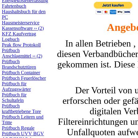
Energiekostenerfassung
Fahrtenbuch
Haushaltsbuch für den
PC
Hausmeisterservice
Angebo
Kassensoftware
››
(2)
KFZ Kaufvertrag
Logbuch
In allen Betrieben 
Peak flow Protokoll
Prüfbuch
diesen Verbandbücher
Anschlagmittel
››
(2)
Prüfbuch
gekommen ist. Diese 
Brandschutztüren
Prüfbuch Container
Prüfbuch Feuerlöscher
Prüfbuch für
Der Vorteil von 
Aufzugswärter
Prüfbuch für
erforschen oder gef
Schultafeln
Prüfbuch
digitalen Ve
kraftbetriebene Tore
Prüfbuch Leitern und
Filtereinrichtungen u
Tritte
Prüfbuch Regale
Unfallquoten aufw
Prüfbuch UVV BGV