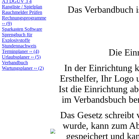
A3 DGUV 3 4
Rangliste / Spielplan
Das Verbandbuch ist
Rauchmelder Prüfen
Rechnungsprogramme
››
(9)
Sparkasten Software
Sprengbuch für
Explosivstoffe
Stundennachweis
Die Ein
Terminplaner
››
(4)
Urlaubsplaner
››
(5)
Verbandbuch
In der Einrichtung 
Wartungsplaner
››
(2)
Ersthelfer, Ihr Logo
Ist die Einrichtung a
im Verbandsbuch bere
Das Gesetz schreibt
wurde, kann zum Abs
gespeichert und kan