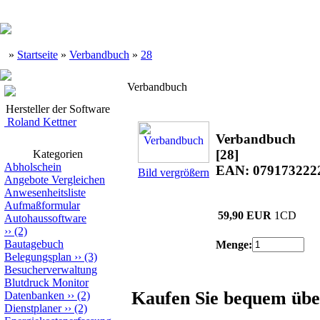
»
Startseite
»
Verbandbuch
»
28
Verbandbuch
Hersteller der Software
Roland Kettner
Verbandbuch
[28]
Kategorien
Abholschein
EAN: 079173222
Bild vergrößern
Angebote Vergleichen
Anwesenheitsliste
Aufmaßformular
59,90 EUR
1CD
Autohaussoftware
››
(2)
Bautagebuch
Menge:
Belegungsplan
››
(3)
Besucherverwaltung
Blutdruck Monitor
Kaufen Sie bequem übe
Datenbanken
››
(2)
Dienstplaner
››
(2)