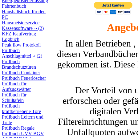
Energiekostenerfassung
Fahrtenbuch
Haushaltsbuch für den
PC
Hausmeisterservice
Angebo
Kassensoftware
››
(2)
KFZ Kaufvertrag
Logbuch
In allen Betrieben 
Peak flow Protokoll
Prüfbuch
diesen Verbandbücher
Anschlagmittel
››
(2)
Prüfbuch
gekommen ist. Diese 
Brandschutztüren
Prüfbuch Container
Prüfbuch Feuerlöscher
Prüfbuch für
Der Vorteil von 
Aufzugswärter
Prüfbuch für
erforschen oder gef
Schultafeln
Prüfbuch
digitalen Ve
kraftbetriebene Tore
Prüfbuch Leitern und
Filtereinrichtungen u
Tritte
Prüfbuch Regale
Unfallquoten aufw
Prüfbuch UVV BGV