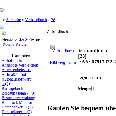
»
Startseite
»
Verbandbuch
»
28
Verbandbuch
Hersteller der Software
Roland Kettner
Verbandbuch
[28]
Kategorien
Abholschein
EAN: 079173222
Bild vergrößern
Angebote Vergleichen
Anwesenheitsliste
Aufmaßformular
59,90 EUR
1CD
Autohaussoftware
››
(2)
Bautagebuch
Menge:
Belegungsplan
››
(3)
Besucherverwaltung
Blutdruck Monitor
Kaufen Sie bequem übe
Datenbanken
››
(2)
Dienstplaner
››
(2)