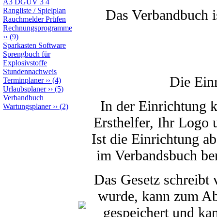
A3 DGUV 3 4
Rangliste / Spielplan
Das Verbandbuch ist
Rauchmelder Prüfen
Rechnungsprogramme
››
(9)
Sparkasten Software
Sprengbuch für
Explosivstoffe
Stundennachweis
Die Ein
Terminplaner
››
(4)
Urlaubsplaner
››
(5)
Verbandbuch
In der Einrichtung 
Wartungsplaner
››
(2)
Ersthelfer, Ihr Logo
Ist die Einrichtung a
im Verbandsbuch bere
Das Gesetz schreibt
wurde, kann zum Abs
gespeichert und kan