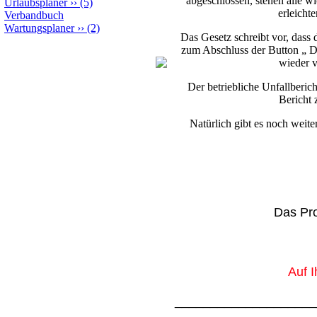
abgeschlossen, stehen alle w
Urlaubsplaner
››
(5)
erleicht
Verbandbuch
Wartungsplaner
››
(2)
Das Gesetz schreibt vor, das
zum Abschluss der Button „ Da
wieder v
Der betriebliche Unfallberi
Bericht 
Natürlich gibt es noch weit
Das Pro
Auf 
____________________