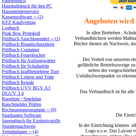
Fahrtenbuch
Haushaltsbuch für den PC
Hausmeisterservice
Kassensoftware
››
(2)
Angeboten wird 
KFZ Kaufvertrag
Logbuch
In allen Betrieben , Schu
Peak flow Protokoll
Verbandbüchern werden Maßnahm
Prüfbuch Anschlagmittel
››
(2)
Bücher dienen als Nachweis, das
Prüfbuch Brandschutztüren
Prüfbuch Container
Prüfbuch Feuerlöscher
Der Vorteil von unserem el
Prüfbuch für Aufzugswärter
gefährliche Betriebszweige z
Prüfbuch für Schultafeln
neben der vorgeschrieben
Prüfbuch kraftbetriebene Tore
Unfallschwerpunkte zu erkenne
Prüfbuch Leitern und Tritte
Prüfbuch Regale
Prüfbuch UVV BGV A3
Das Verbandbuch ist für alle 
DGUV 3 4
Rangliste / Spielplan
Rauchmelder Prüfen
Rechnungsprogramme
››
(9)
Die Einri
Sparkasten Software
Sprengbuch für Explosivstoffe
In der Einrichtung können
al
Stundennachweis
Logo u.s.w. Das Layout v
Terminplaner
››
(4)