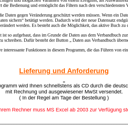
ichtigen und möglichen Varianten von einem Ereigniss, als Auswahlfel
ert die Bedienung und ermöglicht das Filtern nach den verschiedensten V
s die Daten gegen Veränderung geschützt werden müssen. Wenn ein Dat
ten sichern“ betätigt werden. Dadurch wird der neue Datensatz endgül
erändert werden. Es besteht auch die Möglichkeit, das aktive Buch zu 
cht ist so aufgebaut, dass im Grunde die Daten aus dem Verbandbuch zu
zu schreiben. Dafür besteht der Button „ Daten aus Verbandbuch über
ere interessante Funktionen in diesem Programm, die das Führen von ei
Lieferung und Anforderung
gramm wird Ihnen schnellstens als CD durch die deuts
mit Rechnung und ausgewiesener MwSt versendet.
( In der Regel am Tage der Bestellung )
Ihrem Rechner muss MS Excel ab 2003 zur Verfügung s
____________________________________________