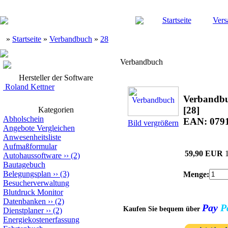
Startseite
Vers
»
Startseite
»
Verbandbuch
»
28
Verbandbuch
Hersteller der Software
Roland Kettner
Verbandb
[28]
Kategorien
Abholschein
EAN: 079
Bild vergrößern
Angebote Vergleichen
Anwesenheitsliste
Aufmaßformular
59,90 EUR
Autohaussoftware
››
(2)
Bautagebuch
Belegungsplan
››
(3)
Menge:
Besucherverwaltung
Blutdruck Monitor
Datenbanken
››
(2)
Pay
P
Kaufen Sie bequem über
Dienstplaner
››
(2)
Energiekostenerfassung