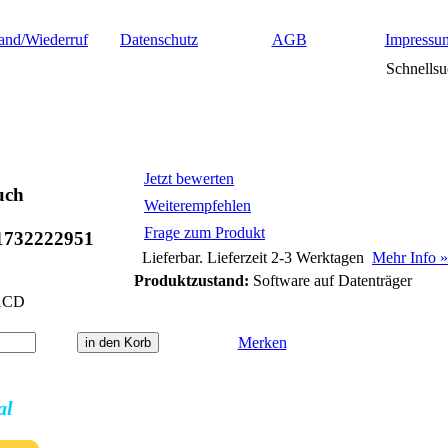
and/Wiederruf
Datenschutz
AGB
Impressu
Schnellsu
Jetzt bewerten
uch
Weiterempfehlen
Frage zum Produkt
1732222951
Lieferbar. Lieferzeit 2-3 Werktagen
Mehr Info »
Produktzustand:
Software auf Datenträger
1CD
Merken
al