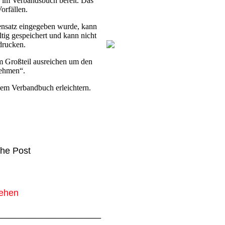
d im Verbandsbuch bereit. Das
orfällen.
ensatz eingegeben wurde, kann
tig gespeichert und kann nicht
drucken.
m Großteil ausreichen um den
nehmen“.
nem Verbandbuch erleichtern.
che Post
tehen
_____________________