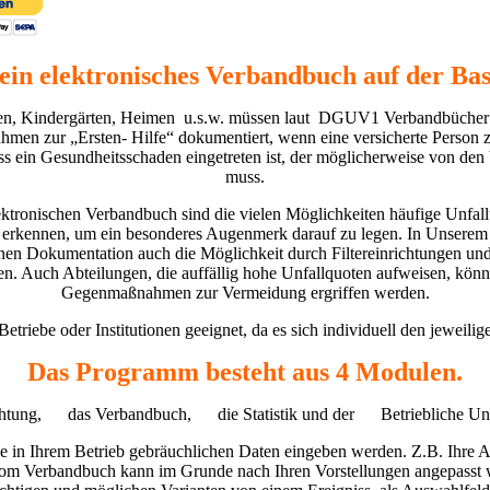
ein elektronisches Verbandbuch auf der Bas
len, Kindergärten, Heimen
u.s.w. müssen laut
DGUV1 Verbandbücher ge
en zur „Ersten- Hilfe“ dokumentiert, wenn eine versicherte Person 
s ein Gesundheitsschaden eingetreten ist, der möglicherweise von de
muss.
ektronischen Verbandbuch sind die vielen Möglichkeiten häufige Unfall
u erkennen, um ein besonderes Augenmerk darauf zu legen. In Unserem 
en Dokumentation auch die Möglichkeit durch Filtereinrichtungen und 
n. Auch Abteilungen, die auffällig hohe Unfallquoten aufweisen, könn
Gegenmaßnahmen zur Vermeidung ergriffen werden.
Betriebe oder Institutionen geeignet, da es sich individuell den jeweili
Das Programm besteht aus 4 Modulen.
chtung, das Verbandbuch, die Statistik und der Betriebliche Unfa
le in Ihrem Betrieb gebräuchlichen Daten eingeben werden. Z.B. Ihre Abt
om Verbandbuch kann im Grunde nach Ihren Vorstellungen angepasst we