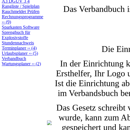
A3 DGUV 3 4
Rangliste / Spielplan
Das Verbandbuch ist
Rauchmelder Prüfen
Rechnungsprogramme
››
(9)
Sparkasten Software
Sprengbuch für
Explosivstoffe
Stundennachweis
Die Ein
Terminplaner
››
(4)
Urlaubsplaner
››
(5)
Verbandbuch
In der Einrichtung 
Wartungsplaner
››
(2)
Ersthelfer, Ihr Logo
Ist die Einrichtung a
im Verbandsbuch bere
Das Gesetz schreibt
wurde, kann zum Abs
gespeichert und kan