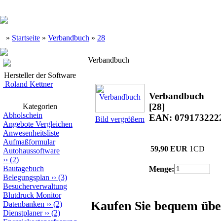
»
Startseite
»
Verbandbuch
»
28
Verbandbuch
Hersteller der Software
Roland Kettner
Verbandbuch
[28]
Kategorien
Abholschein
EAN: 079173222
Bild vergrößern
Angebote Vergleichen
Anwesenheitsliste
Aufmaßformular
59,90 EUR
1CD
Autohaussoftware
››
(2)
Bautagebuch
Menge:
Belegungsplan
››
(3)
Besucherverwaltung
Blutdruck Monitor
Kaufen Sie bequem übe
Datenbanken
››
(2)
Dienstplaner
››
(2)