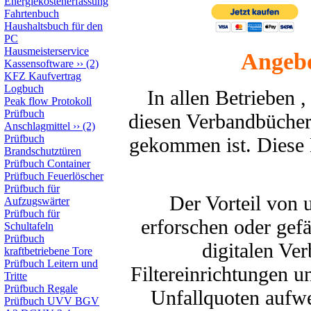
Energiekostenerfassung
Fahrtenbuch
Haushaltsbuch für den
PC
Hausmeisterservice
Angebo
Kassensoftware
››
(2)
KFZ Kaufvertrag
Logbuch
In allen Betrieben 
Peak flow Protokoll
Prüfbuch
diesen Verbandbücher
Anschlagmittel
››
(2)
Prüfbuch
gekommen ist. Diese 
Brandschutztüren
Prüfbuch Container
Prüfbuch Feuerlöscher
Prüfbuch für
Der Vorteil von 
Aufzugswärter
Prüfbuch für
erforschen oder gef
Schultafeln
Prüfbuch
digitalen Ve
kraftbetriebene Tore
Prüfbuch Leitern und
Filtereinrichtungen u
Tritte
Prüfbuch Regale
Unfallquoten aufw
Prüfbuch UVV BGV