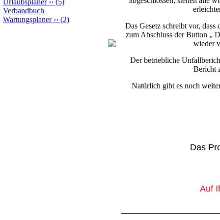
abgeschlossen, stehen alle w
Urlaubsplaner
››
(5)
erleicht
Verbandbuch
Wartungsplaner
››
(2)
Das Gesetz schreibt vor, das
zum Abschluss der Button „ Da
wieder v
Der betriebliche Unfallberi
Bericht 
Natürlich gibt es noch weit
Das Pro
Auf 
____________________