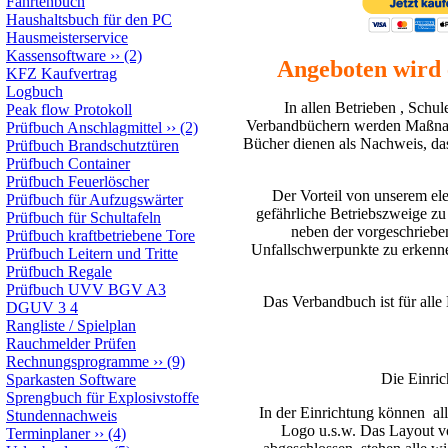
Fahrtenbuch
Haushaltsbuch für den PC
Hausmeisterservice
Kassensoftware
››
(2)
Angeboten wird 
KFZ Kaufvertrag
Logbuch
In allen Betrieben , Schu
Peak flow Protokoll
Verbandbüchern werden Maßnahm
Prüfbuch Anschlagmittel
››
(2)
Bücher dienen als Nachweis, das
Prüfbuch Brandschutztüren
Prüfbuch Container
Prüfbuch Feuerlöscher
Der Vorteil von unserem el
Prüfbuch für Aufzugswärter
gefährliche Betriebszweige z
Prüfbuch für Schultafeln
neben der vorgeschrieben
Prüfbuch kraftbetriebene Tore
Unfallschwerpunkte zu erkenne
Prüfbuch Leitern und Tritte
Prüfbuch Regale
Prüfbuch UVV BGV A3
Das Verbandbuch ist für alle 
DGUV 3 4
Rangliste / Spielplan
Rauchmelder Prüfen
Rechnungsprogramme
››
(9)
Die Einri
Sparkasten Software
Sprengbuch für Explosivstoffe
In der Einrichtung können
al
Stundennachweis
Logo u.s.w. Das Layout v
Terminplaner
››
(4)