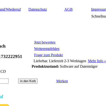
and/Wiederruf
Datenschutz
AGB
Impressu
Schnellsu
Jetzt bewerten
uch
Weiterempfehlen
Frage zum Produkt
1732222951
Lieferbar. Lieferzeit 2-3 Werktagen
Mehr Info »
Produktzustand:
Software auf Datenträger
1CD
Merken
al