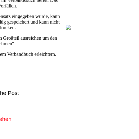
d im Verbandsbuch bereit. Das
orfällen.
ensatz eingegeben wurde, kann
tig gespeichert und kann nicht
drucken.
m Großteil ausreichen um den
nehmen“.
nem Verbandbuch erleichtern.
che Post
tehen
_____________________