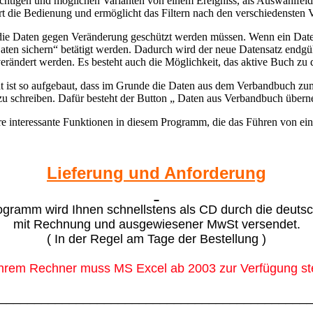
ichtigen und möglichen Varianten von einem Ereigniss, als Auswahlfel
ert die Bedienung und ermöglicht das Filtern nach den verschiedensten V
s die Daten gegen Veränderung geschützt werden müssen. Wenn ein Dat
ten sichern“ betätigt werden. Dadurch wird der neue Datensatz endgül
erändert werden. Es besteht auch die Möglichkeit, das aktive Buch zu 
cht ist so aufgebaut, dass im Grunde die Daten aus dem Verbandbuch zu
zu schreiben. Dafür besteht der Button „ Daten aus Verbandbuch über
ere interessante Funktionen in diesem Programm, die das Führen von ei
Lieferung und Anforderung
gramm wird Ihnen schnellstens als CD durch die deuts
mit Rechnung und ausgewiesener MwSt versendet.
( In der Regel am Tage der Bestellung )
Ihrem Rechner muss MS Excel ab 2003 zur Verfügung s
____________________________________________