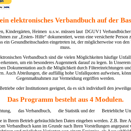
ein elektronisches Verbandbuch auf der Bas
len, Kindergärten, Heimen
u.s.w. müssen laut
DGUV1 Verbandbücher ge
en zur „Ersten- Hilfe“ dokumentiert, wenn eine versicherte Person 
s ein Gesundheitsschaden eingetreten ist, der möglicherweise von de
muss.
ektronischen Verbandbuch sind die vielen Möglichkeiten häufige Unfall
u erkennen, um ein besonderes Augenmerk darauf zu legen. In Unserem 
en Dokumentation auch die Möglichkeit durch Filtereinrichtungen und 
n. Auch Abteilungen, die auffällig hohe Unfallquoten aufweisen, könn
Gegenmaßnahmen zur Vermeidung ergriffen werden.
Betriebe oder Institutionen geeignet, da es sich individuell den jeweili
Das Programm besteht aus 4 Modulen.
chtung, das Verbandbuch, die Statistik und der Betriebliche Unfa
le in Ihrem Betrieb gebräuchlichen Daten eingeben werden. Z.B. Ihre Abt
om Verbandbuch kann im Grunde nach Ihren Vorstellungen angepasst we