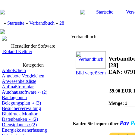
Startseite
Vers
»
Startseite
»
Verbandbuch
»
28
Verbandbuch
Hersteller der Software
Roland Kettner
Verbandb
[28]
Kategorien
Abholschein
EAN: 079
Bild vergrößern
Angebote Vergleichen
Anwesenheitsliste
Aufmaßformular
59,90 EUR
Autohaussoftware
››
(2)
Bautagebuch
Belegungsplan
››
(3)
Menge:
Besucherverwaltung
Blutdruck Monitor
Datenbanken
››
(2)
Pay
P
Kaufen Sie bequem über
Dienstplaner
››
(2)
Energiekostenerfassung