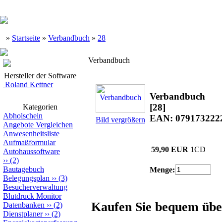
»
Startseite
»
Verbandbuch
»
28
Verbandbuch
Hersteller der Software
Roland Kettner
Verbandbuch
[28]
Kategorien
Abholschein
EAN: 079173222
Bild vergrößern
Angebote Vergleichen
Anwesenheitsliste
Aufmaßformular
59,90 EUR
1CD
Autohaussoftware
››
(2)
Bautagebuch
Menge:
Belegungsplan
››
(3)
Besucherverwaltung
Blutdruck Monitor
Kaufen Sie bequem übe
Datenbanken
››
(2)
Dienstplaner
››
(2)