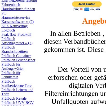
Energiekostenerfassung
Fahrtenbuch
Haushaltsbuch für den
PC
Hausmeisterservice
Angebo
Kassensoftware
››
(2)
KFZ Kaufvertrag
Logbuch
In allen Betrieben 
Peak flow Protokoll
Prüfbuch
diesen Verbandbücher
Anschlagmittel
››
(2)
Prüfbuch
gekommen ist. Diese 
Brandschutztüren
Prüfbuch Container
Prüfbuch Feuerlöscher
Prüfbuch für
Der Vorteil von 
Aufzugswärter
Prüfbuch für
erforschen oder gef
Schultafeln
Prüfbuch
digitalen Ve
kraftbetriebene Tore
Prüfbuch Leitern und
Filtereinrichtungen u
Tritte
Prüfbuch Regale
Unfallquoten aufw
Prüfbuch UVV BGV