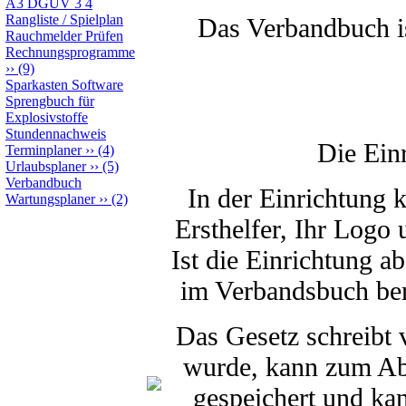
A3 DGUV 3 4
Rangliste / Spielplan
Das Verbandbuch ist
Rauchmelder Prüfen
Rechnungsprogramme
››
(9)
Sparkasten Software
Sprengbuch für
Explosivstoffe
Stundennachweis
Die Ein
Terminplaner
››
(4)
Urlaubsplaner
››
(5)
Verbandbuch
In der Einrichtung 
Wartungsplaner
››
(2)
Ersthelfer, Ihr Logo
Ist die Einrichtung a
im Verbandsbuch bere
Das Gesetz schreibt
wurde, kann zum Abs
gespeichert und kan