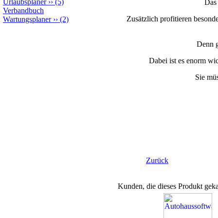
Urlaubsplaner
››
(5)
Das 
Verbandbuch
Zusätzlich profitieren besond
Wartungsplaner
››
(2)
Denn g
Dabei ist es enorm wi
Sie mü
Zurück
Kunden, die dieses Produkt geka