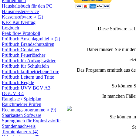
Fahrtenbuch
Haushaltsbuch für den PC
Hausmeisterservice
Kassensoftware
››
(2)
KFZ Kaufvertrag
Logbuch
Diese Software ist 
Peak flow Protokoll
Prüfbuch Anschlagmittel
››
(2)
Prüfbuch Brandschutztüren
Dabei müssen Sie nur de
Prüfbuch Container
Prüfbuch Feuerlöscher
Jetz
Prüfbuch für Aufzugswärter
Prüfbuch für Schultafeln
Das Programm ermittelt aus de
Prüfbuch kraftbetriebene Tore
Prüfbuch Leitern und Tritte
Prüfbuch Regale
So können Si
Prüfbuch UVV BGV A3
DGUV 3 4
In manchen Fälle
Rangliste / Spielplan
Rauchmelder Prüfen
Rechnungsprogramme
››
(9)
Sparkasten Software
Sie können i
Sprengbuch für Explosivstoffe
Stundennachweis
S
Terminplaner
››
(4)