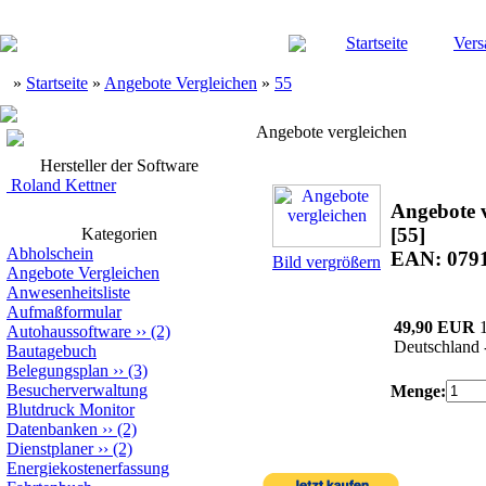
Startseite
Vers
»
Startseite
»
Angebote Vergleichen
»
55
Angebote vergleichen
Hersteller der Software
Roland Kettner
Angebote v
[55]
Kategorien
Abholschein
EAN: 079
Bild vergrößern
Angebote Vergleichen
Anwesenheitsliste
Aufmaßformular
49,90 EUR
Autohaussoftware
››
(2)
Deutschland 
Bautagebuch
Belegungsplan
››
(3)
Besucherverwaltung
Menge:
Blutdruck Monitor
Datenbanken
››
(2)
Dienstplaner
››
(2)
Energiekostenerfassung