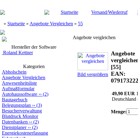
Startseite
Versand/Wiederruf
»
Startseite
»
Angebote Vergleichen
»
55
Angebote vergleichen
Hersteller der Software
Roland Kettner
Angebote
vergleiche
Kategorien
[55]
Abholschein
EAN:
Bild vergrößern
Angebote Vergleichen
07917322
Anwesenheitsliste
Aufmaßformular
49,90 EUR
Autohaussoftware
››
(2)
Deutschland 
Bautagebuch
Belegungsplan
››
(3)
Besucherverwaltung
Menge:
Blutdruck Monitor
Datenbanken
››
(2)
Dienstplaner
››
(2)
Energiekostenerfassung