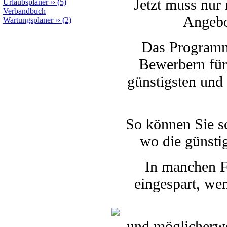
Jetzt muss nur 
Urlaubsplaner
››
(5)
Verbandbuch
Angebo
Wartungsplaner
››
(2)
Das Programm 
Bewerbern für 
günstigsten und
So können Sie sc
wo die günsti
In manchen 
eingespart, we
und möglicherwe