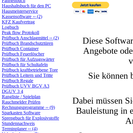
Fahrtenbuch
Haushaltsbuch für den PC
Hausmeisterservice
Kassensoftware
››
(2)
KFZ Kaufvertrag
Logbuch
Peak flow Protokoll
Prüfbuch Anschlagmittel
››
(2)
Diese Software
Prüfbuch Brandschutztüren
Angebote ode
Prüfbuch Container
Prüfbuch Feuerlöscher
v
Prüfbuch für Aufzugswärter
Prüfbuch für Schultafeln
Prüfbuch kraftbetriebene Tore
Sie können 
Prüfbuch Leitern und Tritte
Prüfbuch Regale
Prüfbuch UVV BGV A3
DGUV 3 4
Rangliste / Spielplan
Dabei müssen Si
Rauchmelder Prüfen
Rechnungsprogramme
››
(9)
Bauleistung in 
Sparkasten Software
Sprengbuch für Explosivstoffe
An
Stundennachweis
Terminplaner
››
(4)