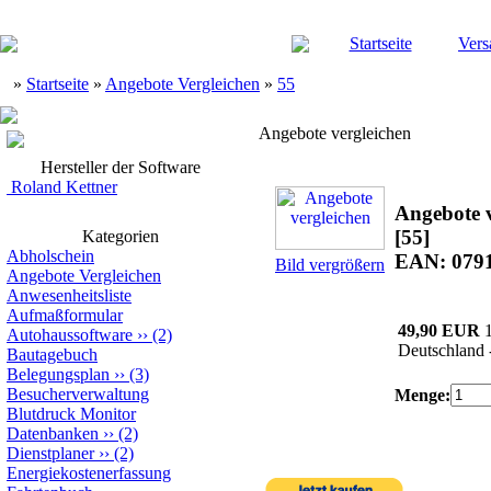
Startseite
Vers
»
Startseite
»
Angebote Vergleichen
»
55
Angebote vergleichen
Hersteller der Software
Roland Kettner
Angebote v
[55]
Kategorien
Abholschein
EAN: 079
Bild vergrößern
Angebote Vergleichen
Anwesenheitsliste
Aufmaßformular
49,90 EUR
Autohaussoftware
››
(2)
Deutschland 
Bautagebuch
Belegungsplan
››
(3)
Besucherverwaltung
Menge:
Blutdruck Monitor
Datenbanken
››
(2)
Dienstplaner
››
(2)
Energiekostenerfassung