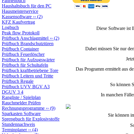
Fahrtenbuch
Haushaltsbuch für den PC
Hausmeisterservice
Kassensoftware
››
(2)
KFZ Kaufvertrag
Logbuch
Diese Software ist 
Peak flow Protokoll
Prüfbuch Anschlagmittel
››
(2)
Prüfbuch Brandschutztüren
Dabei müssen Sie nur de
Prüfbuch Container
Prüfbuch Feuerlöscher
Jetz
Prüfbuch für Aufzugswärter
Prüfbuch für Schultafeln
Das Programm ermittelt aus de
Prüfbuch kraftbetriebene Tore
Prüfbuch Leitern und Tritte
Prüfbuch Regale
So können Si
Prüfbuch UVV BGV A3
DGUV 3 4
In manchen Fälle
Rangliste / Spielplan
Rauchmelder Prüfen
Rechnungsprogramme
››
(9)
Sparkasten Software
Sie können i
Sprengbuch für Explosivstoffe
Stundennachweis
S
Terminplaner
››
(4)