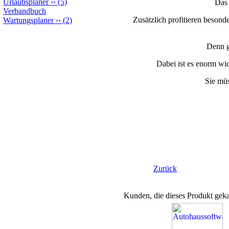
Urlaubsplaner
››
(5)
Das 
Verbandbuch
Zusätzlich profitieren besond
Wartungsplaner
››
(2)
Denn g
Dabei ist es enorm wi
Sie mü
Zurück
Kunden, die dieses Produkt geka