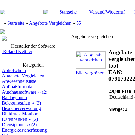
Startseite
Versand/Wiederruf
»
Startseite
»
Angebote Vergleichen
»
55
Angebote vergleichen
Hersteller der Software
Roland Kettner
Angebote
vergleiche
Kategorien
[55]
Abholschein
EAN:
Bild vergrößern
Angebote Vergleichen
07917322
Anwesenheitsliste
Aufmaßformular
49,90 EUR
Autohaussoftware
››
(2)
Deutschland 
Bautagebuch
Belegungsplan
››
(3)
Besucherverwaltung
Menge:
Blutdruck Monitor
Datenbanken
››
(2)
Dienstplaner
››
(2)
Energiekostenerfassung