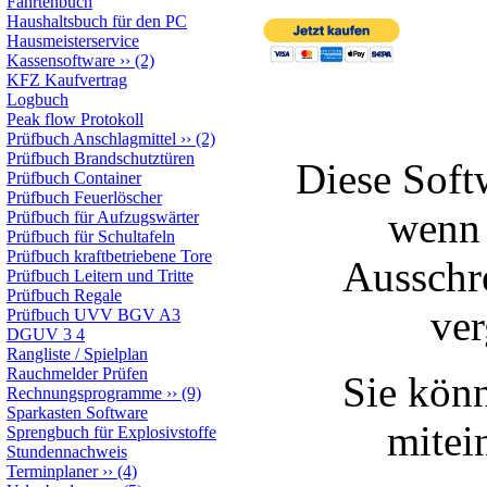
Fahrtenbuch
Haushaltsbuch für den PC
Hausmeisterservice
Kassensoftware
››
(2)
KFZ Kaufvertrag
Logbuch
Peak flow Protokoll
Prüfbuch Anschlagmittel
››
(2)
Prüfbuch Brandschutztüren
Diese Softw
Prüfbuch Container
Prüfbuch Feuerlöscher
wenn 
Prüfbuch für Aufzugswärter
Prüfbuch für Schultafeln
Prüfbuch kraftbetriebene Tore
Ausschr
Prüfbuch Leitern und Tritte
Prüfbuch Regale
ver
Prüfbuch UVV BGV A3
DGUV 3 4
Rangliste / Spielplan
Rauchmelder Prüfen
Sie kön
Rechnungsprogramme
››
(9)
Sparkasten Software
mitei
Sprengbuch für Explosivstoffe
Stundennachweis
Terminplaner
››
(4)