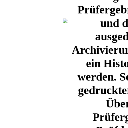
Prüfergebn
und d
ausged
Archivieru
ein Hist
werden. S
gedruckte
Über
Prüfer