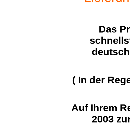
Das P
schnells
deutsch
( In der Reg
Auf Ihrem R
2003 zu