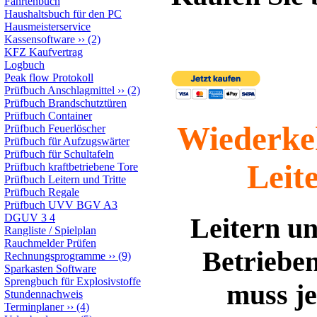
Fahrtenbuch
Haushaltsbuch für den PC
Hausmeisterservice
Kassensoftware
››
(2)
KFZ Kaufvertrag
Logbuch
Peak flow Protokoll
Prüfbuch Anschlagmittel
››
(2)
Prüfbuch Brandschutztüren
Prüfbuch Container
Wiederke
Prüfbuch Feuerlöscher
Prüfbuch für Aufzugswärter
Prüfbuch für Schultafeln
Leit
Prüfbuch kraftbetriebene Tore
Prüfbuch Leitern und Tritte
Prüfbuch Regale
Prüfbuch UVV BGV A3
DGUV 3 4
Leitern un
Rangliste / Spielplan
Rauchmelder Prüfen
Betrieben
Rechnungsprogramme
››
(9)
Sparkasten Software
Sprengbuch für Explosivstoffe
muss je
Stundennachweis
Terminplaner
››
(4)