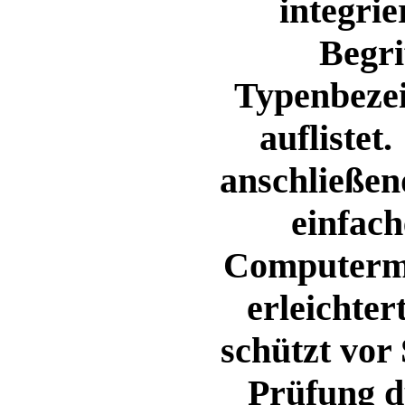
integrie
Begri
Typenbezei
auflistet
anschließen
einfac
Computerma
erleichter
schützt vor 
Prüfung d