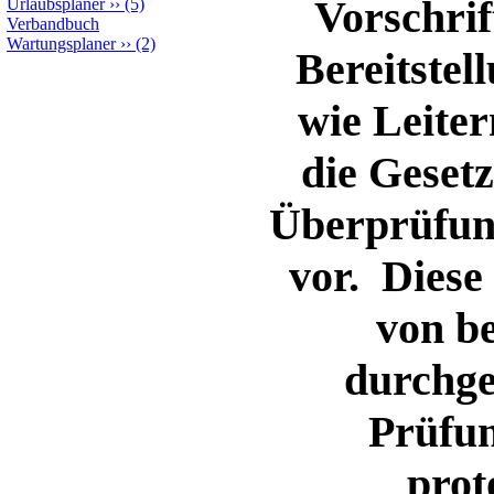
Vorschrif
Urlaubsplaner
››
(5)
Verbandbuch
Wartungsplaner
››
(2)
Bereitstel
wie Leiter
die Geset
Überprüfung
vor. Diese
von b
durchge
Prüfun
prot