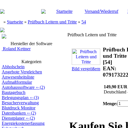
Startseite
Versand/Wiederruf
»
Startseite
»
Prüfbuch Leitern und Tritte
»
54
Prüfbuch Leitern und Tritte
Hersteller der Software
Roland Kettner
Prüfbuch 
und Tritte
Kategorien
[54]
Abholschein
EAN:
Bild vergrößern
Angebote Vergleichen
07917322
Anwesenheitsliste
Aufmaßformular
149,90 EUR
Autohaussoftware
››
(2)
Deutschland 
Bautagebuch
Belegungsplan
››
(3)
Besucherverwaltung
Menge:
Blutdruck Monitor
Datenbanken
››
(2)
Dienstplaner
››
(2)
Kaufen Sie
Energiekostenerfassung