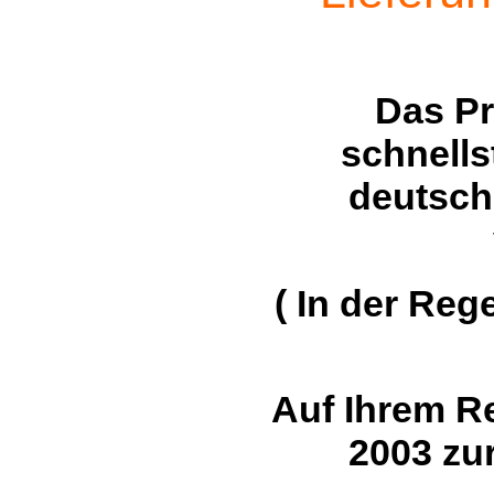
Das P
schnells
deutsch
( In der Reg
Auf Ihrem R
2003 zu