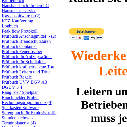
Fahrtenbuch
Haushaltsbuch für den PC
Hausmeisterservice
Kassensoftware
››
(2)
KFZ Kaufvertrag
Logbuch
Peak flow Protokoll
Prüfbuch Anschlagmittel
››
(2)
Prüfbuch Brandschutztüren
Prüfbuch Container
Wiederke
Prüfbuch Feuerlöscher
Prüfbuch für Aufzugswärter
Prüfbuch für Schultafeln
Leit
Prüfbuch kraftbetriebene Tore
Prüfbuch Leitern und Tritte
Prüfbuch Regale
Prüfbuch UVV BGV A3
DGUV 3 4
Leitern un
Rangliste / Spielplan
Rauchmelder Prüfen
Betrieben
Rechnungsprogramme
››
(9)
Sparkasten Software
Sprengbuch für Explosivstoffe
muss je
Stundennachweis
Terminplaner
››
(4)