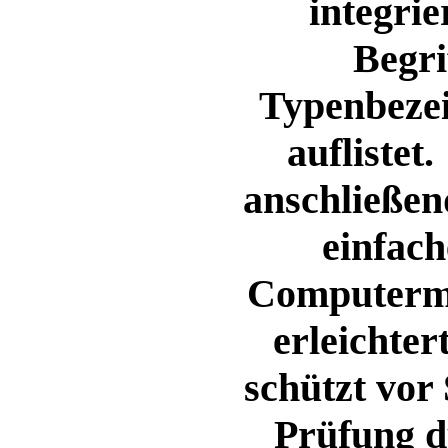
integrie
Begri
Typenbezei
auflistet
anschließen
einfac
Computerma
erleichter
schützt vor 
Prüfung d