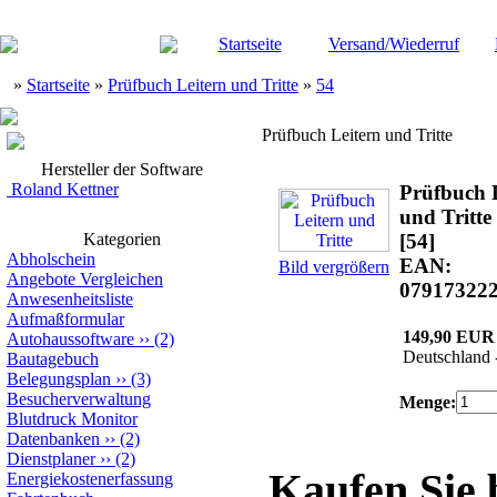
Startseite
Versand/Wiederruf
»
Startseite
»
Prüfbuch Leitern und Tritte
»
54
Prüfbuch Leitern und Tritte
Hersteller der Software
Roland Kettner
Prüfbuch 
und Tritte
Kategorien
[54]
Abholschein
EAN:
Bild vergrößern
Angebote Vergleichen
07917322
Anwesenheitsliste
Aufmaßformular
149,90 EUR
Autohaussoftware
››
(2)
Deutschland 
Bautagebuch
Belegungsplan
››
(3)
Besucherverwaltung
Menge:
Blutdruck Monitor
Datenbanken
››
(2)
Dienstplaner
››
(2)
Kaufen Sie
Energiekostenerfassung