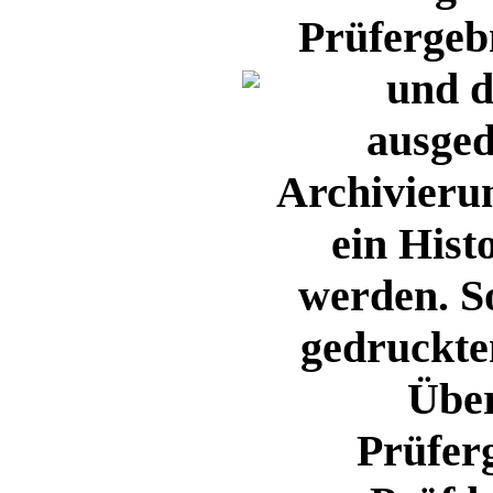
Prüfergebn
und d
ausged
Archivieru
ein Hist
werden. S
gedruckte
Über
Prüfer