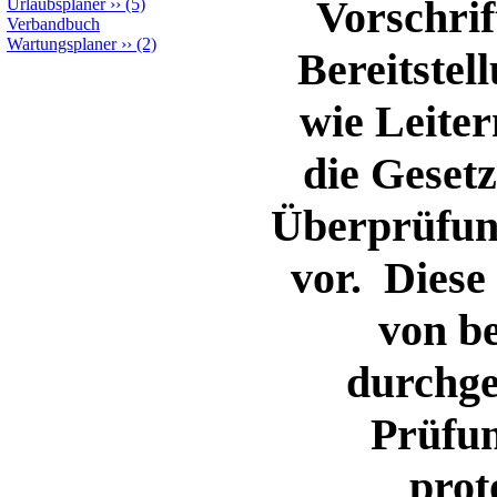
Vorschrif
Urlaubsplaner
››
(5)
Verbandbuch
Wartungsplaner
››
(2)
Bereitstel
wie Leiter
die Geset
Überprüfung
vor. Diese
von b
durchge
Prüfun
prot