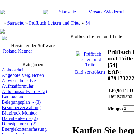
Startseite
Versand/Wiederruf
»
Startseite
»
Prüfbuch Leitern und Tritte
»
54
Prüfbuch Leitern und Tritte
Hersteller der Software
Roland Kettner
Prüfbuch 
und Tritte
Kategorien
[54]
Abholschein
EAN:
Bild vergrößern
Angebote Vergleichen
07917322
Anwesenheitsliste
Aufmaßformular
149,90 EUR
Autohaussoftware
››
(2)
Deutschland 
Bautagebuch
Belegungsplan
››
(3)
Besucherverwaltung
Menge:
Blutdruck Monitor
Datenbanken
››
(2)
Dienstplaner
››
(2)
Kaufen Sie be
Energiekostenerfassung