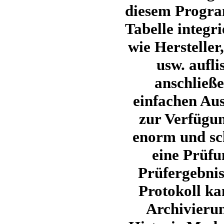
diesem Progra
Tabelle integri
wie Herstelle
usw. aufli
anschließe
einfachen Au
zur Verfügun
enorm und sch
eine Prüfu
Prüfergebnis
Protokoll k
Archivierun