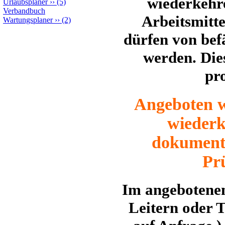
wiederkehr
Urlaubsplaner
››
(5)
Verbandbuch
Arbeitsmitt
Wartungsplaner
››
(2)
dürfen von bef
werden. Die
pr
Angeboten wi
wieder
dokumenti
Prü
Im angebotene
Leitern oder T