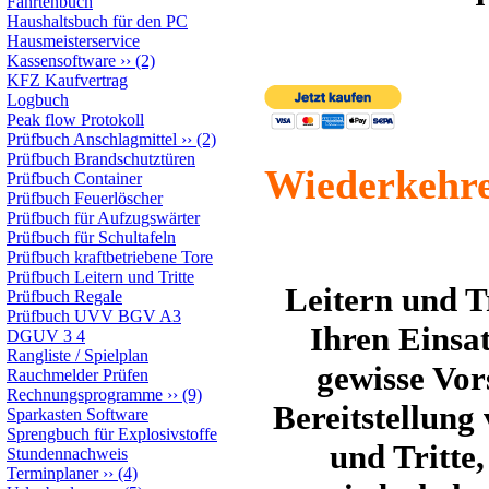
Fahrtenbuch
Haushaltsbuch für den PC
Hausmeisterservice
Kassensoftware
››
(2)
KFZ Kaufvertrag
Logbuch
Peak flow Protokoll
Prüfbuch Anschlagmittel
››
(2)
Prüfbuch Brandschutztüren
Wiederkehre
Prüfbuch Container
Prüfbuch Feuerlöscher
Prüfbuch für Aufzugswärter
Prüfbuch für Schultafeln
Prüfbuch kraftbetriebene Tore
Prüfbuch Leitern und Tritte
Leitern und Tr
Prüfbuch Regale
Prüfbuch UVV BGV A3
Ihren Einsat
DGUV 3 4
Rangliste / Spielplan
gewisse Vor
Rauchmelder Prüfen
Rechnungsprogramme
››
(9)
Bereitstellung
Sparkasten Software
Sprengbuch für Explosivstoffe
und Tritte
Stundennachweis
Terminplaner
››
(4)