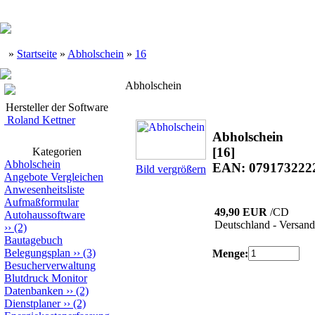
»
Startseite
»
Abholschein
»
16
Abholschein
Hersteller der Software
Roland Kettner
Abholschein
[16]
Kategorien
Abholschein
EAN: 079173222
Bild vergrößern
Angebote Vergleichen
Anwesenheitsliste
Aufmaßformular
49,90 EUR
/CD
Autohaussoftware
Deutschland - Versand
››
(2)
Bautagebuch
Belegungsplan
››
(3)
Menge:
Besucherverwaltung
Blutdruck Monitor
Datenbanken
››
(2)
Dienstplaner
››
(2)