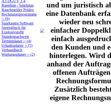
A3 DGUV 3 4
und um juristisch ab
Rangliste / Spielplan
Rauchmelder Prüfen
eine Datenbank erfa
Rechnungsprogramme
››
(9)
wieder neu schr
Sparkasten Software
Sprengbuch für
einfacher Doppelkl
Explosivstoffe
einfach ausgedruc
Stundennachweis
Terminplaner
››
(4)
den Kunden und ei
Urlaubsplaner
››
(5)
Verbandbuch
hinterlegen. Wird 
Wartungsplaner
››
(2)
anhand der Auftrags
offenen Aufträgen
Rechnungsformul
Zusätzlich beste
eigene Rechnungsn