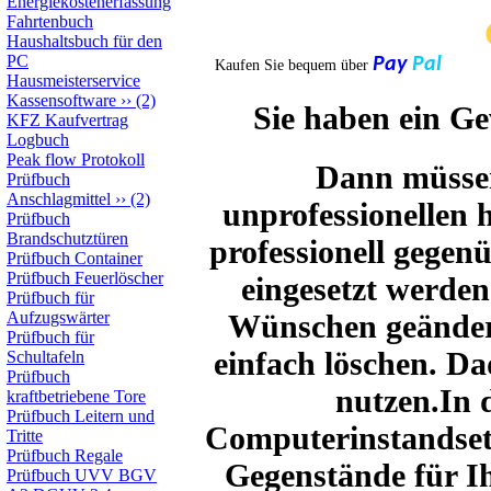
Energiekostenerfassung
Fahrtenbuch
Haushaltsbuch für den
PC
Pay
Pal
Kaufen Sie bequem über
Hausmeisterservice
Kassensoftware
››
(2)
Sie haben ein G
KFZ Kaufvertrag
Logbuch
Peak flow Protokoll
Dann müssen
Prüfbuch
Anschlagmittel
››
(2)
unprofessionellen 
Prüfbuch
Brandschutztüren
professionell gegen
Prüfbuch Container
Prüfbuch Feuerlöscher
eingesetzt werde
Prüfbuch für
Wünschen geändert
Aufzugswärter
Prüfbuch für
einfach löschen. D
Schultafeln
Prüfbuch
nutzen.In 
kraftbetriebene Tore
Prüfbuch Leitern und
Computerinstandsetz
Tritte
Prüfbuch Regale
Gegenstände für Ih
Prüfbuch UVV BGV