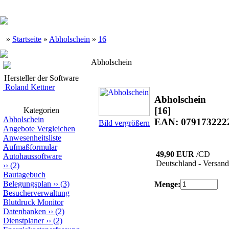
»
Startseite
»
Abholschein
»
16
Abholschein
Hersteller der Software
Roland Kettner
Abholschein
[16]
Kategorien
Abholschein
EAN: 079173222
Bild vergrößern
Angebote Vergleichen
Anwesenheitsliste
Aufmaßformular
49,90 EUR
/CD
Autohaussoftware
Deutschland - Versand
››
(2)
Bautagebuch
Belegungsplan
››
(3)
Menge:
Besucherverwaltung
Blutdruck Monitor
Datenbanken
››
(2)
Dienstplaner
››
(2)