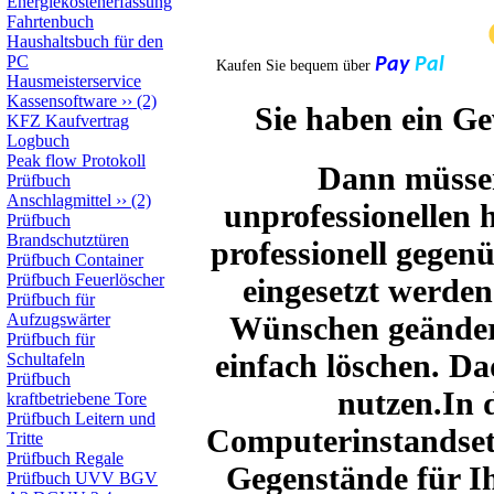
Energiekostenerfassung
Fahrtenbuch
Haushaltsbuch für den
PC
Pay
Pal
Kaufen Sie bequem über
Hausmeisterservice
Kassensoftware
››
(2)
Sie haben ein G
KFZ Kaufvertrag
Logbuch
Peak flow Protokoll
Dann müssen
Prüfbuch
Anschlagmittel
››
(2)
unprofessionellen 
Prüfbuch
Brandschutztüren
professionell gegen
Prüfbuch Container
Prüfbuch Feuerlöscher
eingesetzt werde
Prüfbuch für
Wünschen geändert
Aufzugswärter
Prüfbuch für
einfach löschen. D
Schultafeln
Prüfbuch
nutzen.In 
kraftbetriebene Tore
Prüfbuch Leitern und
Computerinstandsetz
Tritte
Prüfbuch Regale
Gegenstände für Ih
Prüfbuch UVV BGV