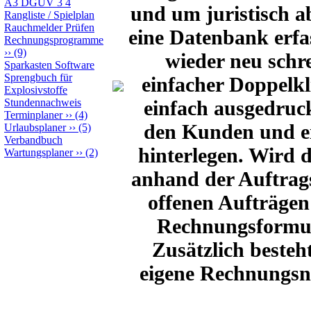
A3 DGUV 3 4
und um juristisch ab
Rangliste / Spielplan
Rauchmelder Prüfen
eine Datenbank erfa
Rechnungsprogramme
››
(9)
wieder neu schr
Sparkasten Software
Sprengbuch für
einfacher Doppelkl
Explosivstoffe
einfach ausgedruc
Stundennachweis
Terminplaner
››
(4)
den Kunden und ei
Urlaubsplaner
››
(5)
Verbandbuch
hinterlegen. Wird 
Wartungsplaner
››
(2)
anhand der Auftrags
offenen Aufträgen
Rechnungsformul
Zusätzlich beste
eigene Rechnungsn