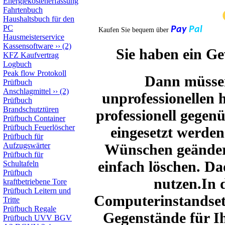
Energiekostenerfassung
Fahrtenbuch
Haushaltsbuch für den
PC
Pay
Pal
Kaufen Sie bequem über
Hausmeisterservice
Kassensoftware
››
(2)
Sie haben ein G
KFZ Kaufvertrag
Logbuch
Peak flow Protokoll
Dann müssen
Prüfbuch
Anschlagmittel
››
(2)
unprofessionellen 
Prüfbuch
Brandschutztüren
professionell gegen
Prüfbuch Container
Prüfbuch Feuerlöscher
eingesetzt werde
Prüfbuch für
Wünschen geändert
Aufzugswärter
Prüfbuch für
einfach löschen. D
Schultafeln
Prüfbuch
nutzen.In 
kraftbetriebene Tore
Prüfbuch Leitern und
Computerinstandsetz
Tritte
Prüfbuch Regale
Gegenstände für Ih
Prüfbuch UVV BGV