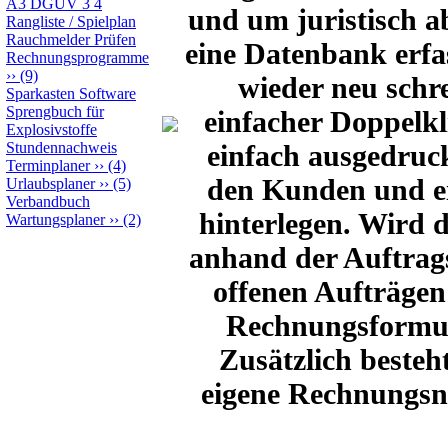
A3 DGUV 3 4
und um juristisch ab
Rangliste / Spielplan
Rauchmelder Prüfen
eine Datenbank erfa
Rechnungsprogramme
››
(9)
wieder neu schr
Sparkasten Software
Sprengbuch für
einfacher Doppelkl
Explosivstoffe
einfach ausgedruc
Stundennachweis
Terminplaner
››
(4)
den Kunden und ei
Urlaubsplaner
››
(5)
Verbandbuch
hinterlegen. Wird 
Wartungsplaner
››
(2)
anhand der Auftrags
offenen Aufträgen
Rechnungsformul
Zusätzlich beste
eigene Rechnungsn