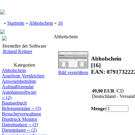
»
Startseite
»
Abholschein
»
16
Abholschein
Hersteller der Software
Roland Kettner
Abholschein
[16]
Kategorien
Abholschein
EAN: 079173222
Bild vergrößern
Angebote Vergleichen
Anwesenheitsliste
Aufmaßformular
49,90 EUR
/CD
Autohaussoftware
Deutschland - Versand
››
(2)
Bautagebuch
Belegungsplan
››
(3)
Menge:
Besucherverwaltung
Blutdruck Monitor
Datenbanken
››
(2)
Dienstplaner
››
(2)