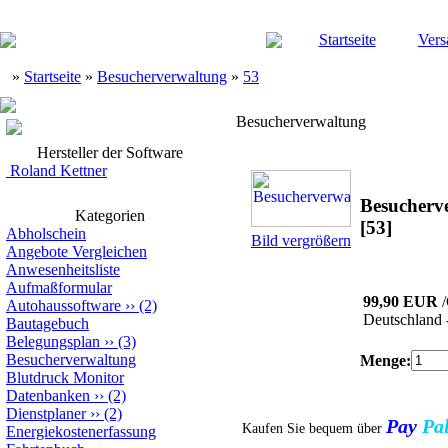
Startseite
Vers
»
Startseite
»
Besucherverwaltung
»
53
Besucherverwaltung
Hersteller der Software
Roland Kettner
Besucherv
Kategorien
[53]
Abholschein
Bild vergrößern
Angebote Vergleichen
Anwesenheitsliste
Aufmaßformular
99,90 EUR
Autohaussoftware
››
(2)
Deutschland 
Bautagebuch
Belegungsplan
››
(3)
Besucherverwaltung
Menge:
Blutdruck Monitor
Datenbanken
››
(2)
Dienstplaner
››
(2)
Pay
Pa
Kaufen Sie bequem über
Energiekostenerfassung