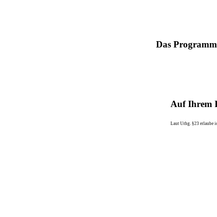
Das Programm w
Auf Ihrem 
Laut Urhg. §23 erlaube i