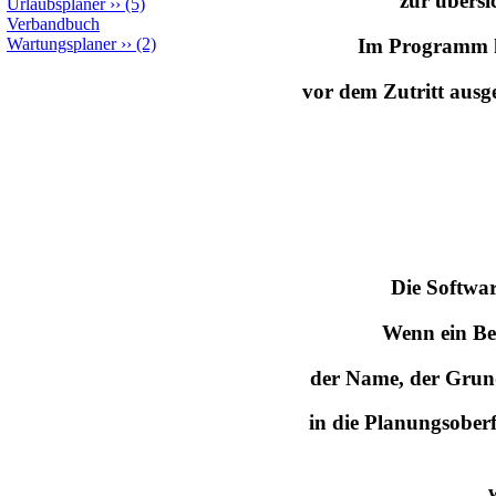
zur übersi
Urlaubsplaner
››
(5)
Verbandbuch
Wartungsplaner
››
(2)
Im Programm kö
vor dem Zutritt aus
Die Softwar
Wenn ein Bes
der Name, der Grun
in die Planungsoberf