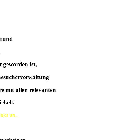
Grund
.
t geworden ist,
 Besucherverwaltung
re mit allen relevanten
ckelt.
inks an.