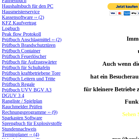
Fahrtenbuch
Haushaltsbuch für den PC
Hausmeisterservice
Kassensoftware
››
(2)
KFZ Kaufvertrag
Logbuch
Peak flow Protokoll
Imme
Prüfbuch Anschlagmittel
››
(2)
Prüfbuch Brandschutztüren
Prüfbuch Container
Prüfbuch Feuerlöscher
Prüfbuch für Aufzugswärter
Auch wenn dies
Prüfbuch für Schultafeln
Prüfbuch kraftbetriebene Tore
hat ein Besucherau
Prüfbuch Leitern und Tritte
Prüfbuch Regale
für kleinere Betriebe 
Prüfbuch UVV BGV A3
DGUV 3 4
Rangliste / Spielplan
Funkt
Rauchmelder Prüfen
Rechnungsprogramme
››
(9)
Sehen S
Sparkasten Software
Sprengbuch für Explosivstoffe
Stundennachweis
Terminplaner
››
(4)