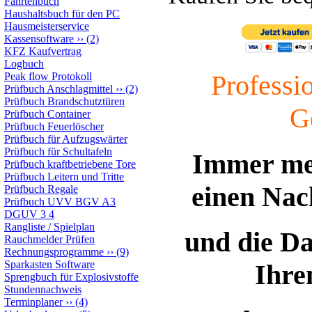
Fahrtenbuch
Haushaltsbuch für den PC
Hausmeisterservice
Kassensoftware
››
(2)
KFZ Kaufvertrag
Logbuch
Professi
Peak flow Protokoll
Prüfbuch Anschlagmittel
››
(2)
Prüfbuch Brandschutztüren
G
Prüfbuch Container
Prüfbuch Feuerlöscher
Prüfbuch für Aufzugswärter
Prüfbuch für Schultafeln
Immer meh
Prüfbuch kraftbetriebene Tore
Prüfbuch Leitern und Tritte
einen Nac
Prüfbuch Regale
Prüfbuch UVV BGV A3
DGUV 3 4
Rangliste / Spielplan
und die D
Rauchmelder Prüfen
Rechnungsprogramme
››
(9)
Sparkasten Software
Ihre
Sprengbuch für Explosivstoffe
Stundennachweis
Terminplaner
››
(4)