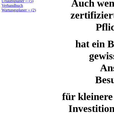
Auch wenn
Urlaubsplaner
››
(5)
Verbandbuch
Wartungsplaner
››
(2)
zertifizie
Pfli
hat ein 
gewis
An
Bes
für kleinere
Investitio