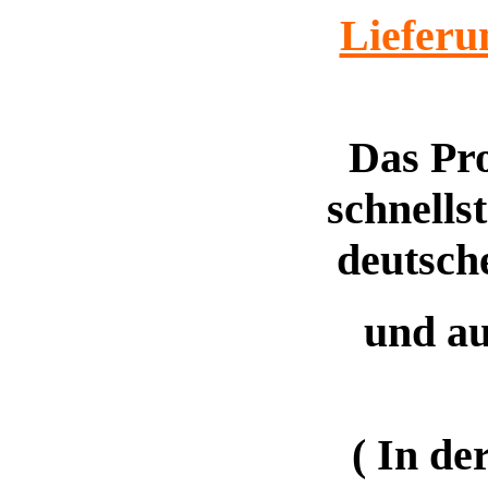
Lieferu
Das Pr
schnells
deutsch
und a
( In de