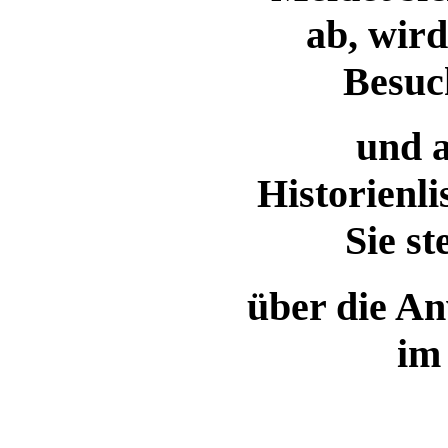
ab, wird
Besuch
und a
Historienli
Sie st
über die A
im