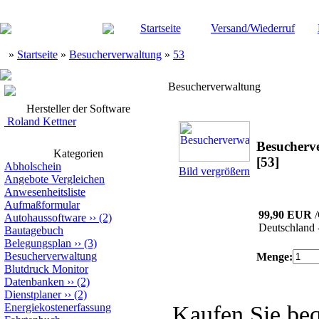
Startseite
Versand/Wiederruf
»
Startseite
»
Besucherverwaltung
»
53
Besucherverwaltung
Hersteller der Software
Roland Kettner
Besucherv
Kategorien
[53]
Abholschein
Bild vergrößern
Angebote Vergleichen
Anwesenheitsliste
Aufmaßformular
99,90 EUR
Autohaussoftware
››
(2)
Deutschland 
Bautagebuch
Belegungsplan
››
(3)
Besucherverwaltung
Menge:
Blutdruck Monitor
Datenbanken
››
(2)
Dienstplaner
››
(2)
Energiekostenerfassung
Kaufen Sie be