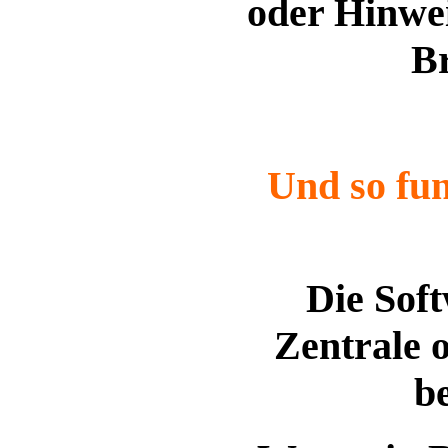
oder Hinwei
Br
Und so fun
Die Soft
Zentrale 
b