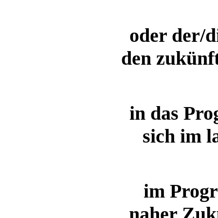
oder der/d
den zukünft
in das Pr
sich im l
im Progr
naher Zuk