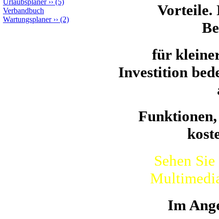
Urlaubsplaner
››
(5)
Vorteile.
Verbandbuch
Wartungsplaner
››
(2)
Be
für kleine
Investition bed
Funktionen,
kost
Sehen Sie 
Multimedia 
Im Ange