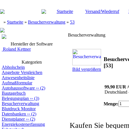
Startseite
Versand/Wiederruf
»
Startseite
»
Besucherverwaltung
»
53
Besucherverwaltung
Hersteller der Software
Roland Kettner
Besucherv
Kategorien
[53]
Abholschein
Bild vergrößern
Angebote Vergleichen
Anwesenheitsliste
Aufmaßformular
99,90 EUR
Autohaussoftware
››
(2)
Deutschland 
Bautagebuch
Belegungsplan
››
(3)
Besucherverwaltung
Menge:
Blutdruck Monitor
Datenbanken
››
(2)
Dienstplaner
››
(2)
Kaufen Sie bequem
Energiekostenerfassung