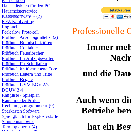
Fahrtenbuch
Haushaltsbuch für den PC
Hausmeisterservice
Kassensoftware
››
(2)
KFZ Kaufvertrag
Logbuch
Professionelle 
Peak flow Protokoll
Prüfbuch Anschlagmittel
››
(2)
Prüfbuch Brandschutztüren
Immer mehr
Prüfbuch Container
Prüfbuch Feuerlöscher
Nach
Prüfbuch für Aufzugswärter
Prüfbuch für Schultafeln
Prüfbuch kraftbetriebene Tore
und die Dau
Prüfbuch Leitern und Tritte
Prüfbuch Regale
Prüfbuch UVV BGV A3
DGUV 3 4
Rangliste / Spielplan
Auch wenn die
Rauchmelder Prüfen
Rechnungsprogramme
››
(9)
Betriebe bere
Sparkasten Software
Sprengbuch für Explosivstoffe
Stundennachweis
hat ein Be
Terminplaner
››
(4)