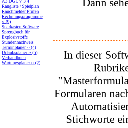
Dann sehe
A3 DGUV 3 4
Rangliste / Spielplan
Rauchmelder Prüfen
Rechnungsprogramme
››
(9)
Sparkasten Software
Sprengbuch für
..........................
Explosivstoffe
Stundennachweis
Terminplaner
››
(4)
In dieser Sof
Urlaubsplaner
››
(5)
Verbandbuch
Wartungsplaner
››
(2)
Rubrike
"Masterformula
Formularen nach
Automatisier
Stichworte ei