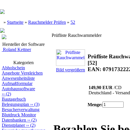
»
Startseite
»
Rauchmelder Prüfen
»
52
Prüfliste Rauchwarnmelder
Hersteller der Software
Roland Kettner
Prüfliste Rauchw
[52]
Kategorien
Abholschein
EAN: 079173222
Bild vergrößern
Angebote Vergleichen
Anwesenheitsliste
Aufmaßformular
149,90 EUR
/CD
Autohaussoftware
Deutschland - Versand
››
(2)
Bautagebuch
Belegungsplan
››
(3)
Menge:
Besucherverwaltung
Blutdruck Monitor
Datenbanken
››
(2)
Dienstplaner
››
(2)
Bezahlen Sie b