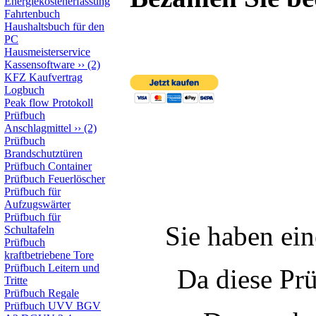
Energiekostenerfassung
Fahrtenbuch
Haushaltsbuch für den
PC
Hausmeisterservice
Kassensoftware
››
(2)
KFZ Kaufvertrag
Logbuch
Peak flow Protokoll
Prüfbuch
Anschlagmittel
››
(2)
Prüfbuch
Brandschutztüren
Prüfbuch Container
Prüfbuch Feuerlöscher
Prüfbuch für
Aufzugswärter
Prüfbuch für
Sie haben e
Schultafeln
Prüfbuch
kraftbetriebene Tore
Prüfbuch Leitern und
Da diese Prü
Tritte
Prüfbuch Regale
Prüfbuch UVV BGV