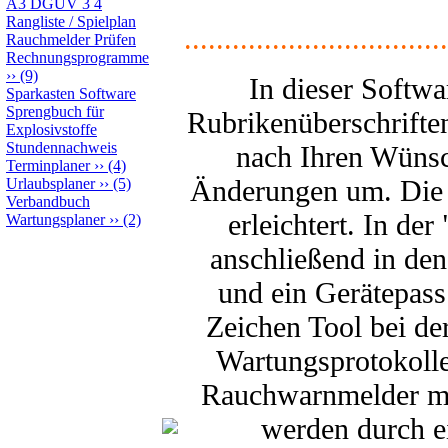
A3 DGUV 3 4
Rangliste / Spielplan
.................................
Rauchmelder Prüfen
Rechnungsprogramme
››
(9)
In dieser Softw
Sparkasten Software
Sprengbuch für
Rubrikenüberschrifte
Explosivstoffe
Stundennachweis
nach Ihren Wünsc
Terminplaner
››
(4)
Änderungen um. Die e
Urlaubsplaner
››
(5)
Verbandbuch
erleichtert. In de
Wartungsplaner
››
(2)
anschließend in de
und ein Gerätepass
Zeichen Tool bei de
Wartungsprotokolle
Rauchwarnmelder mit 
werden durch e