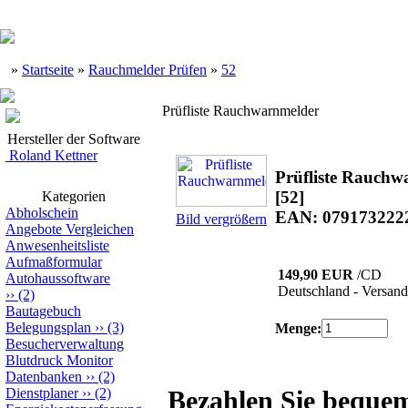
»
Startseite
»
Rauchmelder Prüfen
»
52
Prüfliste Rauchwarnmelder
Hersteller der Software
Roland Kettner
Prüfliste Rauchw
[52]
Kategorien
Abholschein
EAN: 079173222
Bild vergrößern
Angebote Vergleichen
Anwesenheitsliste
Aufmaßformular
149,90 EUR
/CD
Autohaussoftware
Deutschland - Versand
››
(2)
Bautagebuch
Belegungsplan
››
(3)
Menge:
Besucherverwaltung
Blutdruck Monitor
Datenbanken
››
(2)
Dienstplaner
››
(2)
Bezahlen Sie beque