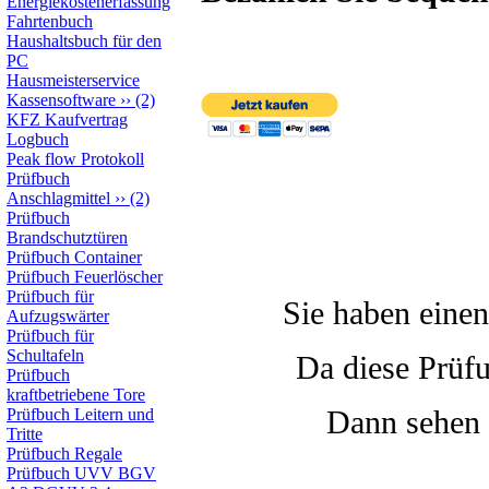
Energiekostenerfassung
Fahrtenbuch
Haushaltsbuch für den
PC
Hausmeisterservice
Kassensoftware
››
(2)
KFZ Kaufvertrag
Logbuch
Peak flow Protokoll
Prüfbuch
Anschlagmittel
››
(2)
Prüfbuch
Brandschutztüren
Prüfbuch Container
Prüfbuch Feuerlöscher
Prüfbuch für
Sie haben ein
Aufzugswärter
Prüfbuch für
Schultafeln
Da diese Prüfu
Prüfbuch
kraftbetriebene Tore
Dann sehen 
Prüfbuch Leitern und
Tritte
Prüfbuch Regale
Prüfbuch UVV BGV