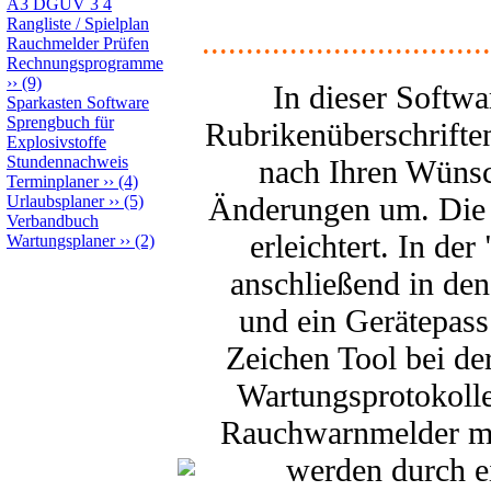
A3 DGUV 3 4
Rangliste / Spielplan
.................................
Rauchmelder Prüfen
Rechnungsprogramme
››
(9)
In dieser Softw
Sparkasten Software
Sprengbuch für
Rubrikenüberschrifte
Explosivstoffe
Stundennachweis
nach Ihren Wünsc
Terminplaner
››
(4)
Änderungen um. Die e
Urlaubsplaner
››
(5)
Verbandbuch
erleichtert. In de
Wartungsplaner
››
(2)
anschließend in de
und ein Gerätepass
Zeichen Tool bei de
Wartungsprotokolle
Rauchwarnmelder mit 
werden durch e