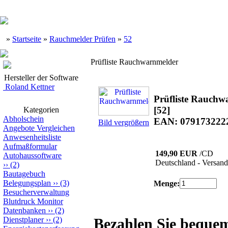
»
Startseite
»
Rauchmelder Prüfen
»
52
Prüfliste Rauchwarnmelder
Hersteller der Software
Roland Kettner
Prüfliste Rauchw
[52]
Kategorien
Abholschein
EAN: 079173222
Bild vergrößern
Angebote Vergleichen
Anwesenheitsliste
Aufmaßformular
149,90 EUR
/CD
Autohaussoftware
Deutschland - Versand
››
(2)
Bautagebuch
Belegungsplan
››
(3)
Menge:
Besucherverwaltung
Blutdruck Monitor
Datenbanken
››
(2)
Dienstplaner
››
(2)
Bezahlen Sie beque