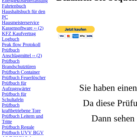
Energiekostenerfassung
Fahrtenbuch
Haushaltsbuch für den
PC
Hausmeisterservice
Kassensoftware
››
(2)
KFZ Kaufvertrag
Logbuch
Peak flow Protokoll
Prüfbuch
Anschlagmittel
››
(2)
Prüfbuch
Brandschutztüren
Prüfbuch Container
Prüfbuch Feuerlöscher
Prüfbuch für
Sie haben ein
Aufzugswärter
Prüfbuch für
Schultafeln
Da diese Prüfu
Prüfbuch
kraftbetriebene Tore
Dann sehen 
Prüfbuch Leitern und
Tritte
Prüfbuch Regale
Prüfbuch UVV BGV