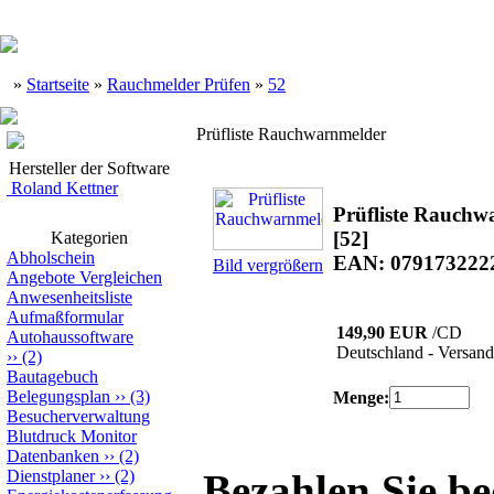
»
Startseite
»
Rauchmelder Prüfen
»
52
Prüfliste Rauchwarnmelder
Hersteller der Software
Roland Kettner
Prüfliste Rauchw
[52]
Kategorien
Abholschein
EAN: 079173222
Bild vergrößern
Angebote Vergleichen
Anwesenheitsliste
Aufmaßformular
149,90 EUR
/CD
Autohaussoftware
Deutschland - Versand
››
(2)
Bautagebuch
Belegungsplan
››
(3)
Menge:
Besucherverwaltung
Blutdruck Monitor
Datenbanken
››
(2)
Dienstplaner
››
(2)
Bezahlen Sie b