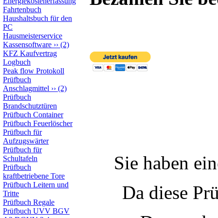
Energiekostenerfassung
Fahrtenbuch
Haushaltsbuch für den
PC
Hausmeisterservice
Kassensoftware
››
(2)
KFZ Kaufvertrag
Logbuch
Peak flow Protokoll
Prüfbuch
Anschlagmittel
››
(2)
Prüfbuch
Brandschutztüren
Prüfbuch Container
Prüfbuch Feuerlöscher
Prüfbuch für
Aufzugswärter
Prüfbuch für
Sie haben e
Schultafeln
Prüfbuch
kraftbetriebene Tore
Prüfbuch Leitern und
Da diese Prü
Tritte
Prüfbuch Regale
Prüfbuch UVV BGV