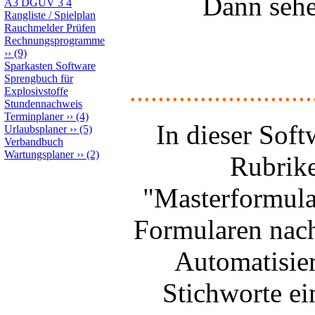
Dann sehe
A3 DGUV 3 4
Rangliste / Spielplan
Rauchmelder Prüfen
Rechnungsprogramme
››
(9)
Sparkasten Software
Sprengbuch für
..........................
Explosivstoffe
Stundennachweis
Terminplaner
››
(4)
In dieser Sof
Urlaubsplaner
››
(5)
Verbandbuch
Wartungsplaner
››
(2)
Rubrike
"Masterformula
Formularen nach
Automatisier
Stichworte ei