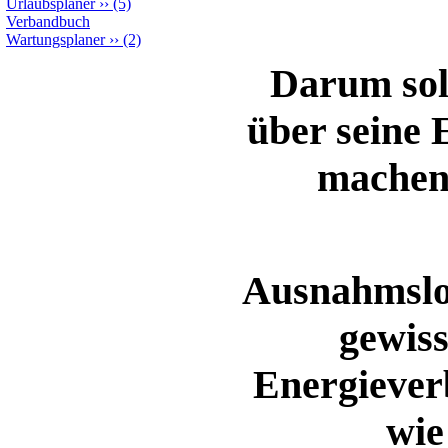
Urlaubsplaner
››
(5)
Verbandbuch
Wartungsplaner
››
(2)
Darum soll
über seine
machen 
Ausnahmslos
gewiss
Energiever
wie