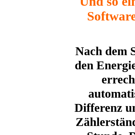
Und so ei
Softwar
Nach dem S
den Energi
errec
automatis
Differenz u
Zählerstän