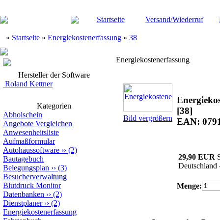
Startseite
Versand/Wiederruf
»
Startseite
»
Energiekostenerfassung
»
38
Energiekostenerfassung
Hersteller der Software
Roland Kettner
Energieko
Kategorien
[38]
Abholschein
Bild vergrößern
EAN: 079
Angebote Vergleichen
Anwesenheitsliste
Aufmaßformular
Autohaussoftware
››
(2)
29,90 EUR
S
Bautagebuch
Deutschland 
Belegungsplan
››
(3)
Besucherverwaltung
Blutdruck Monitor
Menge:
Datenbanken
››
(2)
Dienstplaner
››
(2)
Energiekostenerfassung