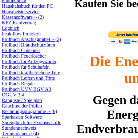
Fahrtenbuch
Kaufen Sie b
Haushaltsbuch für den PC
Hausmeisterservice
Kassensoftware
››
(2)
KFZ Kaufvertrag
Logbuch
Peak flow Protokoll
Prüfbuch Anschlagmittel
››
(2)
Prüfbuch Brandschutztüren
Prüfbuch Container
Die Ene
Prüfbuch Feuerlöscher
Prüfbuch für Aufzugswärter
Prüfbuch für Schultafeln
u
Prüfbuch kraftbetriebene Tore
Prüfbuch Leitern und Tritte
Prüfbuch Regale
Prüfbuch UVV BGV A3
DGUV 3 4
Gegen da
Rangliste / Spielplan
Rauchmelder Prüfen
Energ
Rechnungsprogramme
››
(9)
Sparkasten Software
Sprengbuch für Explosivstoffe
Endverbrau
Stundennachweis
Terminplaner
››
(4)