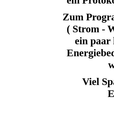
ein Protok
Zum Progra
( Strom - 
ein paar 
Energiebed
w
Viel S
E