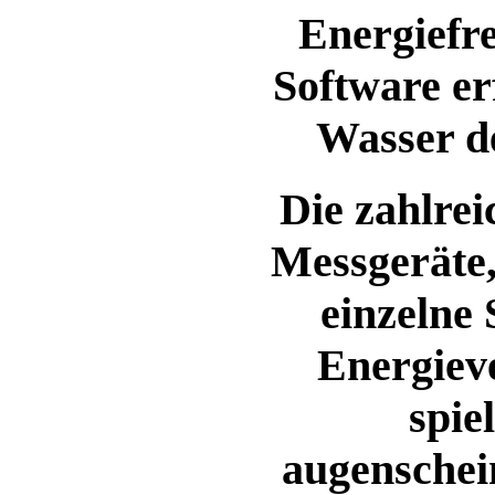
Energiefr
Software er
Wasser d
Die zahlre
Messgeräte,
einzelne
Energiev
spie
augenschein