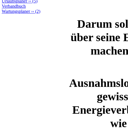
Urlaubsplaner
››
(5)
Verbandbuch
Wartungsplaner
››
(2)
Darum soll
über seine
machen 
Ausnahmslos
gewiss
Energiever
wie