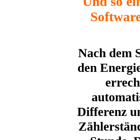
Und so ei
Softwar
Nach dem S
den Energi
errec
automatis
Differenz u
Zählerstän