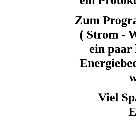
ein Protok
Zum Progra
( Strom - 
ein paar 
Energiebed
w
Viel S
E