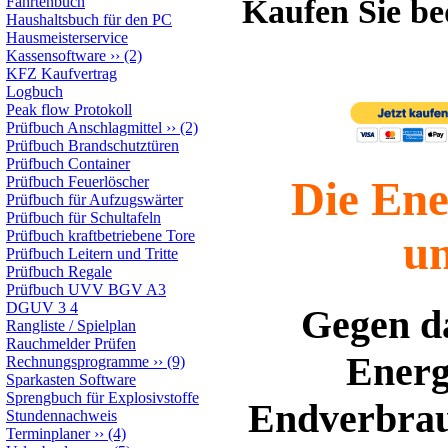
Fahrtenbuch
Kaufen Sie b
Haushaltsbuch für den PC
Hausmeisterservice
Kassensoftware
››
(2)
KFZ Kaufvertrag
Logbuch
Peak flow Protokoll
Prüfbuch Anschlagmittel
››
(2)
Prüfbuch Brandschutztüren
Prüfbuch Container
Die Ene
Prüfbuch Feuerlöscher
Prüfbuch für Aufzugswärter
Prüfbuch für Schultafeln
u
Prüfbuch kraftbetriebene Tore
Prüfbuch Leitern und Tritte
Prüfbuch Regale
Prüfbuch UVV BGV A3
DGUV 3 4
Gegen da
Rangliste / Spielplan
Rauchmelder Prüfen
Energ
Rechnungsprogramme
››
(9)
Sparkasten Software
Sprengbuch für Explosivstoffe
Endverbrau
Stundennachweis
Terminplaner
››
(4)