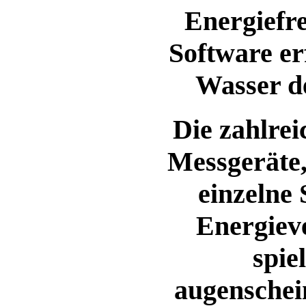
Energiefr
Software er
Wasser d
Die zahlre
Messgeräte,
einzelne
Energiev
spie
augenschein