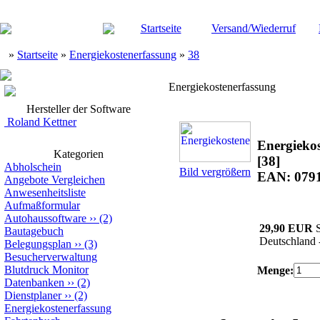
Startseite
Versand/Wiederruf
»
Startseite
»
Energiekostenerfassung
»
38
Energiekostenerfassung
Hersteller der Software
Roland Kettner
Energieko
Kategorien
[38]
Abholschein
Bild vergrößern
EAN: 079
Angebote Vergleichen
Anwesenheitsliste
Aufmaßformular
Autohaussoftware
››
(2)
29,90 EUR
S
Bautagebuch
Deutschland 
Belegungsplan
››
(3)
Besucherverwaltung
Blutdruck Monitor
Menge:
Datenbanken
››
(2)
Dienstplaner
››
(2)
Energiekostenerfassung