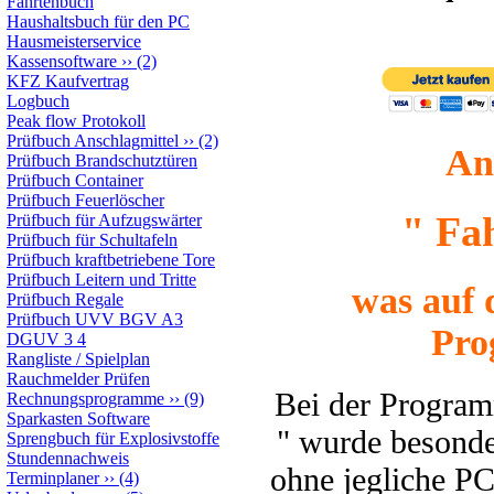
Fahrtenbuch
Haushaltsbuch für den PC
Hausmeisterservice
Kassensoftware
››
(2)
KFZ Kaufvertrag
Logbuch
Peak flow Protokoll
Prüfbuch Anschlagmittel
››
(2)
An
Prüfbuch Brandschutztüren
Prüfbuch Container
Prüfbuch Feuerlöscher
" Fa
Prüfbuch für Aufzugswärter
Prüfbuch für Schultafeln
Prüfbuch kraftbetriebene Tore
Prüfbuch Leitern und Tritte
was auf 
Prüfbuch Regale
Prüfbuch UVV BGV A3
Pro
DGUV 3 4
Rangliste / Spielplan
Rauchmelder Prüfen
Bei der Program
Rechnungsprogramme
››
(9)
Sparkasten Software
" wurde besonde
Sprengbuch für Explosivstoffe
Stundennachweis
ohne jegliche P
Terminplaner
››
(4)