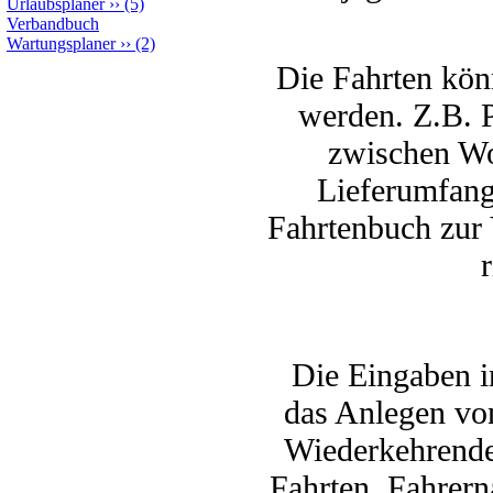
Urlaubsplaner
››
(5)
Verbandbuch
Wartungsplaner
››
(2)
Die Fahrten könn
werden. Z.B. Pr
zwischen Wo
Lieferumfang
Fahrtenbuch zur 
Die Eingaben i
das Anlegen von
Wiederkehrende
Fahrten, Fahrern