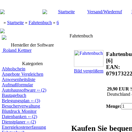
Startseite
Versand/Wiederruf
»
Startseite
»
Fahrtenbuch
»
6
Fahrtenbuch
Hersteller der Software
Roland Kettner
Fahrtenbu
[6]
Kategorien
EAN:
Abholschein
Bild vergrößern
07917322
Angebote Vergleichen
Anwesenheitsliste
Aufmaßformular
29,90 EUR
S
Autohaussoftware
››
(2)
Deutschland 
Bautagebuch
Belegungsplan
››
(3)
Besucherverwaltung
Menge:
Blutdruck Monitor
Datenbanken
››
(2)
Dienstplaner
››
(2)
Kaufen Sie beque
Energiekostenerfassung