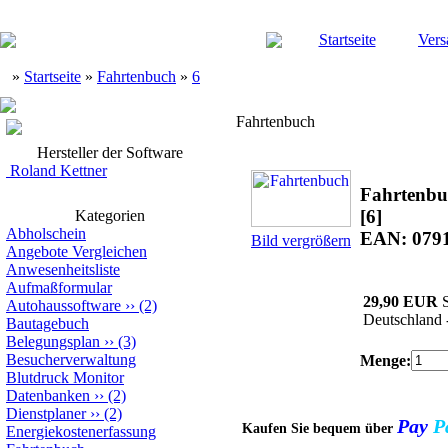
Startseite
Vers
»
Startseite
»
Fahrtenbuch
»
6
Fahrtenbuch
Hersteller der Software
Roland Kettner
Fahrtenbu
[6]
Kategorien
Abholschein
EAN: 079
Bild vergrößern
Angebote Vergleichen
Anwesenheitsliste
Aufmaßformular
29,90 EUR
S
Autohaussoftware
››
(2)
Deutschland 
Bautagebuch
Belegungsplan
››
(3)
Besucherverwaltung
Menge:
Blutdruck Monitor
Datenbanken
››
(2)
Dienstplaner
››
(2)
Pay
P
Kaufen Sie bequem über
Energiekostenerfassung