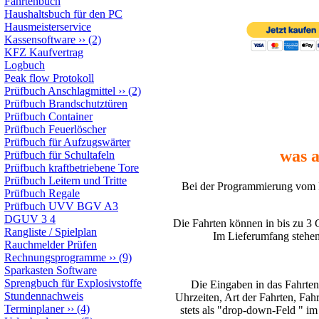
Fahrtenbuch
Haushaltsbuch für den PC
Hausmeisterservice
Kassensoftware
››
(2)
KFZ Kaufvertrag
Logbuch
Peak flow Protokoll
Prüfbuch Anschlagmittel
››
(2)
Prüfbuch Brandschutztüren
Prüfbuch Container
Prüfbuch Feuerlöscher
Prüfbuch für Aufzugswärter
was 
Prüfbuch für Schultafeln
Prüfbuch kraftbetriebene Tore
Prüfbuch Leitern und Tritte
Bei der Programmierung vom F
Prüfbuch Regale
Prüfbuch UVV BGV A3
DGUV 3 4
Die Fahrten können in bis zu 3 G
Rangliste / Spielplan
Im Lieferumfang stehen 
Rauchmelder Prüfen
Rechnungsprogramme
››
(9)
Sparkasten Software
Sprengbuch für Explosivstoffe
Die Eingaben in das Fahrte
Stundennachweis
Uhrzeiten, Art der Fahrten, Fah
Terminplaner
››
(4)
stets als "drop-down-Feld " i