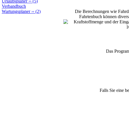
Urlaubsplaner
››
(5)
Verbandbuch
Die Berechnungen wie Fahrda
Wartungsplaner
››
(2)
Fahrtenbuch können diverse
Kraftstoffmenge und der Einga
1
Das Programm
Falls Sie eine 