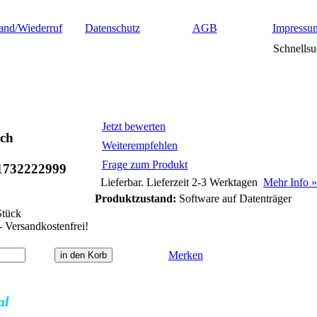
and/Wiederruf
Datenschutz
AGB
Impressu
Schnellsu
Jetzt bewerten
ch
Weiterempfehlen
Frage zum Produkt
1732222999
Lieferbar. Lieferzeit 2-3 Werktagen
Mehr Info »
Produktzustand:
Software auf Datenträger
tück
- Versandkostenfrei!
Merken
al