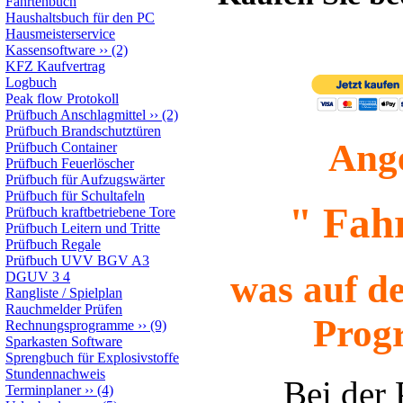
Fahrtenbuch
Haushaltsbuch für den PC
Hausmeisterservice
Kassensoftware
››
(2)
KFZ Kaufvertrag
Logbuch
Peak flow Protokoll
Prüfbuch Anschlagmittel
››
(2)
Prüfbuch Brandschutztüren
Ange
Prüfbuch Container
Prüfbuch Feuerlöscher
Prüfbuch für Aufzugswärter
Prüfbuch für Schultafeln
" Fah
Prüfbuch kraftbetriebene Tore
Prüfbuch Leitern und Tritte
Prüfbuch Regale
Prüfbuch UVV BGV A3
was auf d
DGUV 3 4
Rangliste / Spielplan
Rauchmelder Prüfen
Prog
Rechnungsprogramme
››
(9)
Sparkasten Software
Sprengbuch für Explosivstoffe
Stundennachweis
Bei der
Terminplaner
››
(4)