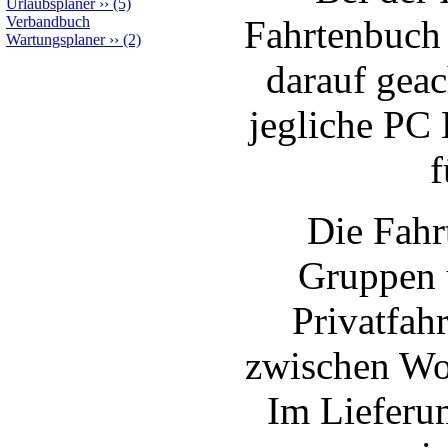
Urlaubsplaner
››
(5)
Fahrtenbuch 
Verbandbuch
Wartungsplaner
››
(2)
darauf geac
jegliche PC
f
Die Fahr
Gruppen u
Privatfahr
zwischen Wo
Im Lieferu