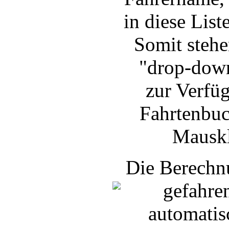
in diese List
Somit stehe
"drop-down
zur Verfü
Fahrtenbuch
Mauskl
Die Berechn
gefahre
automatis