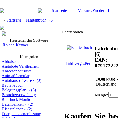
Startseite
Versand/Wiederruf
»
Startseite
»
Fahrtenbuch
»
6
Fahrtenbuch
Hersteller der Software
Roland Kettner
Fahrtenbu
[6]
Kategorien
EAN:
Abholschein
Bild vergrößern
07917322
Angebote Vergleichen
Anwesenheitsliste
Aufmaßformular
29,90 EUR
S
Autohaussoftware
››
(2)
Deutschland 
Bautagebuch
Belegungsplan
››
(3)
Besucherverwaltung
Menge:
Blutdruck Monitor
Datenbanken
››
(2)
Dienstplaner
››
(2)
Energiekostenerfassung
Kaufen Sie b