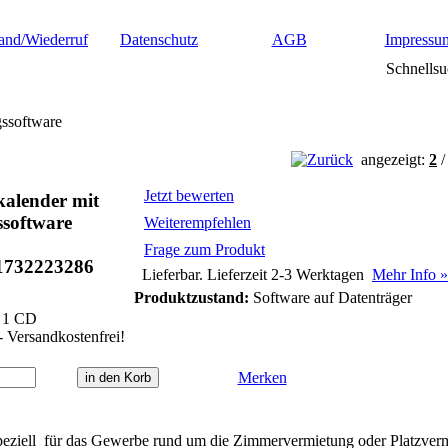
and/Wiederruf
Datenschutz
AGB
Impressu
Schnellsu
ssoftware
angezeigt:
2
Jetzt bewerten
kalender mit
software
Weiterempfehlen
Frage zum Produkt
1732223286
Lieferbar. Lieferzeit 2-3 Werktagen
Mehr Info »
Produktzustand:
Software auf Datenträger
1 CD
- Versandkostenfrei!
Merken
speziell für das Gewerbe rund um die Zimmervermietung oder Platzverm