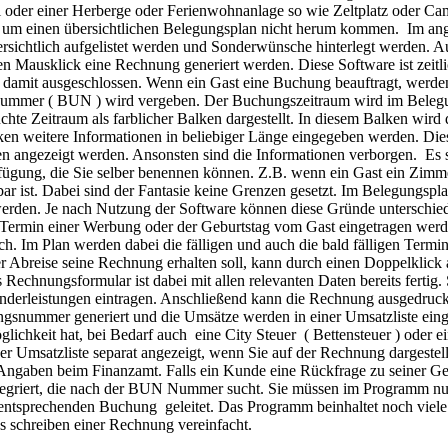
 oder einer Herberge oder Ferienwohnanlage so wie Zeltplatz oder Cam
um einen übersichtlichen Belegungsplan nicht herum kommen. Im an
ersichtlich aufgelistet werden und Sonderwünsche hinterlegt werden. 
en Mausklick eine Rechnung generiert werden. Diese Software ist zeitl
 damit ausgeschlossen. Wenn ein Gast eine Buchung beauftragt, werde
ummer ( BUN ) wird vergeben. Der Buchungszeitraum wird im Belegu
hte Zeitraum als farblicher Balken dargestellt. In diesem Balken wi
ken weitere Informationen in beliebiger Länge eingegeben werden. Di
n angezeigt werden. Ansonsten sind die Informationen verborgen. Es 
ügung, die Sie selber benennen können. Z.B. wenn ein Gast ein Zimme
 ist. Dabei sind der Fantasie keine Grenzen gesetzt. Im Belegungspla
werden. Je nach Nutzung der Software können diese Gründe unterschied
Termin einer Werbung oder der Geburtstag vom Gast eingetragen werde
h. Im Plan werden dabei die fälligen und auch die bald fälligen Termin
der Abreise seine Rechnung erhalten soll, kann durch einen Doppelklick
Rechnungsformular ist dabei mit allen relevanten Daten bereits fertig.
Sonderleistungen eintragen. Anschließend kann die Rechnung ausgedruc
ngsnummer generiert und die Umsätze werden in einer Umsatzliste eing
ichkeit hat, bei Bedarf auch eine City Steuer ( Bettensteuer ) oder e
r Umsatzliste separat angezeigt, wenn Sie auf der Rechnung dargestell
ngaben beim Finanzamt. Falls ein Kunde eine Rückfrage zu seiner Gebu
tegriert, die nach der BUN Nummer sucht. Sie müssen im Programm 
 entsprechenden Buchung geleitet. Das Programm beinhaltet noch viele
s schreiben einer Rechnung vereinfacht.