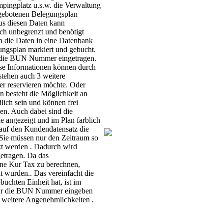
pingplatz u.s.w. die Verwaltung
gebotenen Belegungsplan
Aus diesen Daten kann
ich unbegrenzt und benötigt
n die Daten in eine Datenbank
ngsplan markiert und gebucht.
rd die BUN Nummer eingetragen.
ese Informationen können durch
stehen auch 3 weitere
r reservieren möchte. Oder
n besteht die Möglichkeit an
lich sein und können frei
n. Auch dabei sind die
e angezeigt und im Plan farblich
 auf den Kundendatensatz die
 Sie müssen nur den Zeitraum so
kt werden . Dadurch wird
etragen. Da das
ine Kur Tax zu berechnen,
t wurden.. Das vereinfacht die
chten Einheit hat, ist im
nur die BUN Nummer eingeben
 weitere Angenehmlichkeiten ,