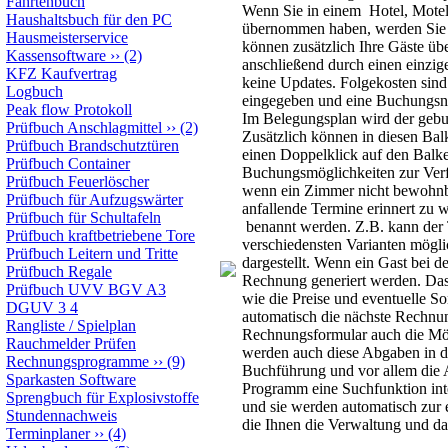
Fahrtenbuch
Wenn Sie in einem Hotel, Motel
Haushaltsbuch für den PC
übernommen haben, werden Sie 
Hausmeisterservice
können zusätzlich Ihre Gäste üb
Kassensoftware
››
(2)
anschließend durch einen einzig
KFZ Kaufvertrag
keine Updates. Folgekosten sind
Logbuch
eingegeben und eine Buchungsn
Peak flow Protokoll
Im Belegungsplan wird der gebuc
Prüfbuch Anschlagmittel
››
(2)
Zusätzlich können in diesen Bal
Prüfbuch Brandschutztüren
einen Doppelklick auf den Balke
Prüfbuch Container
Buchungsmöglichkeiten zur Verf
Prüfbuch Feuerlöscher
wenn ein Zimmer nicht bewohnbar
Prüfbuch für Aufzugswärter
anfallende Termine erinnert zu 
Prüfbuch für Schultafeln
benannt werden. Z.B. kann der 
Prüfbuch kraftbetriebene Tore
verschiedensten Varianten möglic
Prüfbuch Leitern und Tritte
dargestellt. Wenn ein Gast bei 
Prüfbuch Regale
Rechnung generiert werden. Das 
Prüfbuch UVV BGV A3
wie die Preise und eventuelle 
DGUV 3 4
automatisch die nächste Rechnu
Rangliste / Spielplan
Rechnungsformular auch die Mögl
Rauchmelder Prüfen
werden auch diese Abgaben in de
Rechnungsprogramme
››
(9)
Buchführung und vor allem die A
Sparkasten Software
Programm eine Suchfunktion in
Sprengbuch für Explosivstoffe
und sie werden automatisch zur
Stundennachweis
die Ihnen die Verwaltung und da
Terminplaner
››
(4)