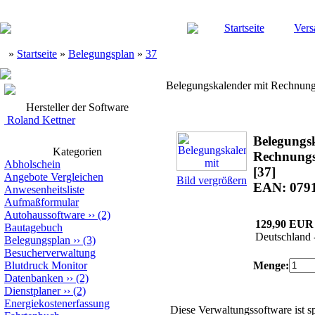
Startseite
Vers
»
Startseite
»
Belegungsplan
»
37
Belegungskalender mit Rechnung
Hersteller der Software
Roland Kettner
Belegungs
Kategorien
Rechnungs
Abholschein
[37]
Angebote Vergleichen
Bild vergrößern
EAN: 079
Anwesenheitsliste
Aufmaßformular
Autohaussoftware
››
(2)
129,90 EUR
Bautagebuch
Deutschland 
Belegungsplan
››
(3)
Besucherverwaltung
Blutdruck Monitor
Menge:
Datenbanken
››
(2)
Dienstplaner
››
(2)
Energiekostenerfassung
Diese Verwaltungssoftware ist 