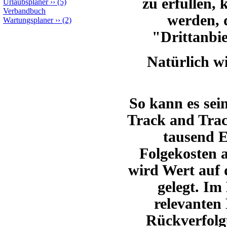
zu erfüllen
Urlaubsplaner
››
(5)
Verbandbuch
werden, 
Wartungsplaner
››
(2)
"Drittanbi
Natürlich wi
So kann es sei
Track and Trac
tausend E
Folgekosten 
wird Wert auf 
gelegt.
Im 
relevanten 
Rückverfolg