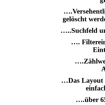
….Versehentli
gelöscht werd
…..Suchfeld u
…. Filtere
Ein
….Zählwer
A
…Das Layout 
einfa
….über 6