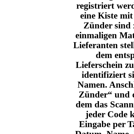
registriert wer
eine Kiste mi
Zünder sind 
einmaligen Mat
Lieferanten ste
dem ents
Lieferschein z
identifiziert 
Namen.
Anschl
Zünder“ und d
dem das Scannf
jeder Code 
Eingabe per Ta