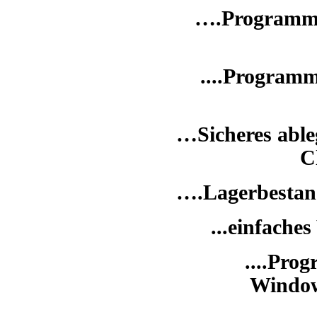
….Programm 
....Programm
…Sicheres able
C
….Lagerbestan
...einfache
....Prog
Window