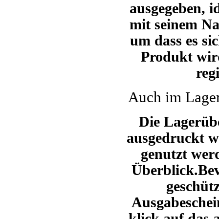
ausgegeben, id
mit seinem N
um dass es sic
Produkt wir
reg
Auch im Lager
Die Lagerübe
ausgedruckt we
genutzt wer
Überblick.Bev
geschüt
Ausgabeschein
klick auf das