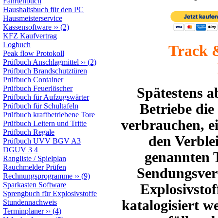
Fahrtenbuch
Haushaltsbuch für den PC
Hausmeisterservice
Kassensoftware
››
(2)
KFZ Kaufvertrag
Logbuch
Track 
Peak flow Protokoll
Prüfbuch Anschlagmittel
››
(2)
Prüfbuch Brandschutztüren
Prüfbuch Container
Prüfbuch Feuerlöscher
Spätestens a
Prüfbuch für Aufzugswärter
Betriebe die
Prüfbuch für Schultafeln
Prüfbuch kraftbetriebene Tore
verbrauchen, e
Prüfbuch Leitern und Tritte
Prüfbuch Regale
den Verblei
Prüfbuch UVV BGV A3
DGUV 3 4
genannten T
Rangliste / Spielplan
Rauchmelder Prüfen
Sendungsverf
Rechnungsprogramme
››
(9)
Sparkasten Software
Explosivstof
Sprengbuch für Explosivstoffe
katalogisiert w
Stundennachweis
Terminplaner
››
(4)