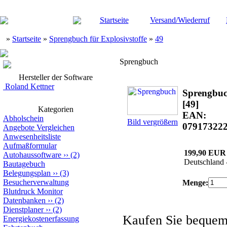
Startseite
Versand/Wiederruf
»
Startseite
»
Sprengbuch für Explosivstoffe
»
49
Sprengbuch
Hersteller der Software
Roland Kettner
Sprengbu
[49]
Kategorien
EAN:
Abholschein
Bild vergrößern
07917322
Angebote Vergleichen
Anwesenheitsliste
Aufmaßformular
199,90 EUR
Autohaussoftware
››
(2)
Deutschland 
Bautagebuch
Belegungsplan
››
(3)
Besucherverwaltung
Menge:
Blutdruck Monitor
Datenbanken
››
(2)
Dienstplaner
››
(2)
Kaufen Sie beque
Energiekostenerfassung