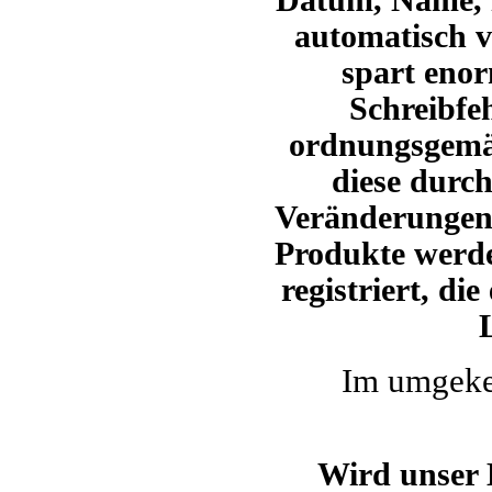
Datum, Name, 
automatisch 
spart enor
Schreibfe
ordnungsgemä
diese durc
Veränderungen
Produkte werde
registriert,
die 
Im umgekeh
Wird unser