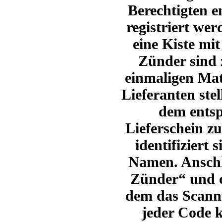
Berechtigten 
registriert wer
eine Kiste mi
Zünder sind 
einmaligen Mat
Lieferanten ste
dem ents
Lieferschein z
identifiziert 
Namen.
Anschl
Zünder“ und d
dem das Scannf
jeder Code 