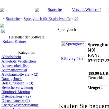
Startseite
Versand/Wiederruf
»
Startseite
»
Sprengbuch für Explosivstoffe
»
49
Sprengbuch
Hersteller der Software
Roland Kettner
Sprengbu
[49]
Kategorien
EAN:
Abholschein
Bild vergrößern
07917322
Angebote Vergleichen
Anwesenheitsliste
Aufmaßformular
199,90 EUR
Autohaussoftware
››
(2)
Deutschland 
Bautagebuch
Belegungsplan
››
(3)
Besucherverwaltung
Menge:
Blutdruck Monitor
Datenbanken
››
(2)
Dienstplaner
››
(2)
Kaufen Sie beque
Energiekostenerfassung