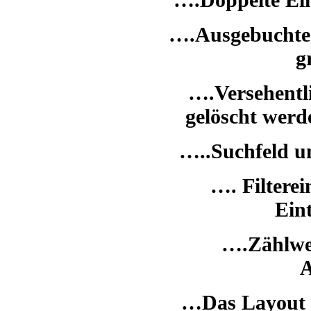
….Ausgebuchte
g
….Versehentli
gelöscht werd
…..Suchfeld u
…. Filtere
Ein
….Zählwer
A
…Das Layout 