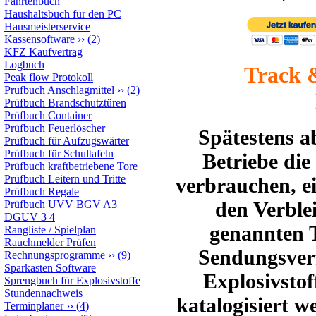
Fahrtenbuch
Haushaltsbuch für den PC
Hausmeisterservice
Kassensoftware
››
(2)
KFZ Kaufvertrag
Logbuch
Track 
Peak flow Protokoll
Prüfbuch Anschlagmittel
››
(2)
Prüfbuch Brandschutztüren
Prüfbuch Container
Prüfbuch Feuerlöscher
Spätestens a
Prüfbuch für Aufzugswärter
Prüfbuch für Schultafeln
Betriebe die
Prüfbuch kraftbetriebene Tore
Prüfbuch Leitern und Tritte
verbrauchen, e
Prüfbuch Regale
den Verblei
Prüfbuch UVV BGV A3
DGUV 3 4
genannten T
Rangliste / Spielplan
Rauchmelder Prüfen
Sendungsverf
Rechnungsprogramme
››
(9)
Sparkasten Software
Explosivstof
Sprengbuch für Explosivstoffe
Stundennachweis
katalogisiert w
Terminplaner
››
(4)