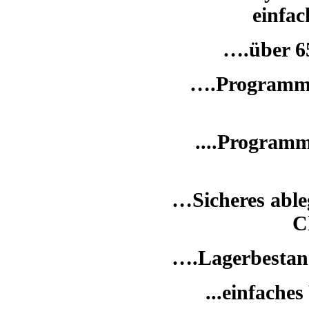
einfa
….über 6
….Programm 
....Programm
…Sicheres able
C
….Lagerbestan
...einfache