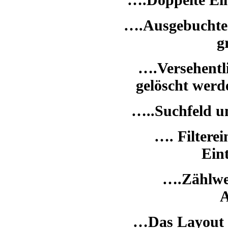
….Ausgebuchte
g
….Versehentli
gelöscht werd
…..Suchfeld u
…. Filtere
Ein
….Zählwer
A
…Das Layout 