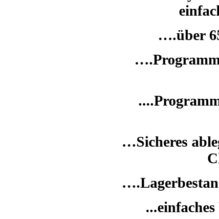
einfa
….über 6
….Programm 
....Programm
…Sicheres able
C
….Lagerbestan
...einfache