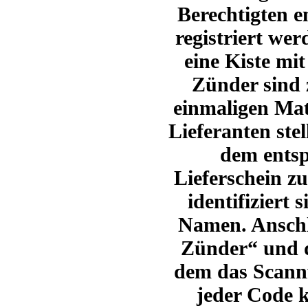
Berechtigten 
registriert wer
eine Kiste mi
Zünder sind 
einmaligen Mat
Lieferanten ste
dem ents
Lieferschein z
identifiziert 
Namen.
Anschl
Zünder“ und d
dem das Scannf
jeder Code 