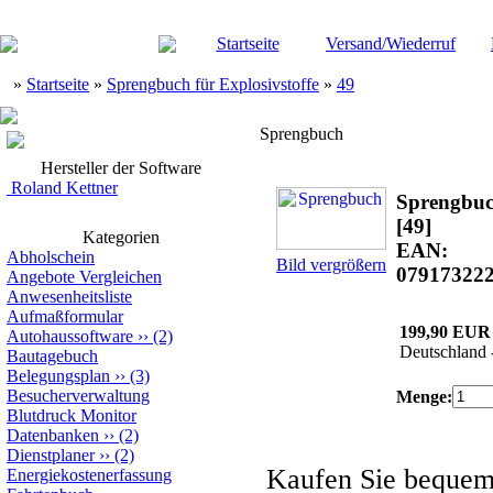
Startseite
Versand/Wiederruf
»
Startseite
»
Sprengbuch für Explosivstoffe
»
49
Sprengbuch
Hersteller der Software
Roland Kettner
Sprengbu
[49]
Kategorien
EAN:
Abholschein
Bild vergrößern
07917322
Angebote Vergleichen
Anwesenheitsliste
Aufmaßformular
199,90 EUR
Autohaussoftware
››
(2)
Deutschland 
Bautagebuch
Belegungsplan
››
(3)
Besucherverwaltung
Menge:
Blutdruck Monitor
Datenbanken
››
(2)
Dienstplaner
››
(2)
Kaufen Sie beque
Energiekostenerfassung