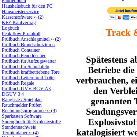
Fahrtenbuch
Haushaltsbuch für den PC
Hausmeisterservice
Kassensoftware
››
(2)
KFZ Kaufvertrag
Logbuch
Track 
Peak flow Protokoll
Prüfbuch Anschlagmittel
››
(2)
Prüfbuch Brandschutztüren
Prüfbuch Container
Prüfbuch Feuerlöscher
Spätestens a
Prüfbuch für Aufzugswärter
Prüfbuch für Schultafeln
Betriebe die
Prüfbuch kraftbetriebene Tore
Prüfbuch Leitern und Tritte
verbrauchen, e
Prüfbuch Regale
den Verblei
Prüfbuch UVV BGV A3
DGUV 3 4
genannten T
Rangliste / Spielplan
Rauchmelder Prüfen
Sendungsverf
Rechnungsprogramme
››
(9)
Sparkasten Software
Explosivstof
Sprengbuch für Explosivstoffe
Stundennachweis
katalogisiert w
Terminplaner
››
(4)