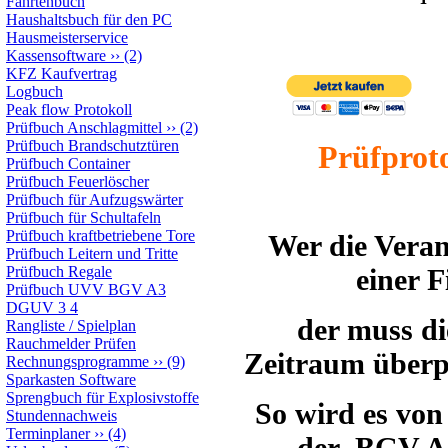
Fahrtenbuch
Haushaltsbuch für den PC
Hausmeisterservice
Kassensoftware
››
(2)
KFZ Kaufvertrag
Logbuch
Peak flow Protokoll
Prüfbuch Anschlagmittel
››
(2)
Prüfbuch Brandschutztüren
Prüfproto
Prüfbuch Container
Prüfbuch Feuerlöscher
Prüfbuch für Aufzugswärter
Prüfbuch für Schultafeln
Prüfbuch kraftbetriebene Tore
Wer die Veran
Prüfbuch Leitern und Tritte
Prüfbuch Regale
einer 
Prüfbuch UVV BGV A3
DGUV 3 4
der muss di
Rangliste / Spielplan
Rauchmelder Prüfen
Zeitraum überpr
Rechnungsprogramme
››
(9)
Sparkasten Software
Sprengbuch für Explosivstoffe
So wird es von
Stundennachweis
Terminplaner
››
(4)
der BGV A