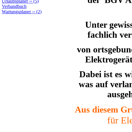
Urlaubsplaner
››
(5)
Verbandbuch
Wartungsplaner
››
(2)
Unter gewis
fachlich ve
von ortsgebu
Elektrogerä
Dabei ist es w
was auf verla
ausge
Aus diesem Gr
für El