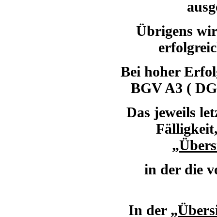
ausg
Übrigens wir
erfolgrei
Bei hoher Erfol
BGV A3 ( DGUV
Das jeweils le
Fälligkei
„
Übers
in der die 
In der „
Übersi