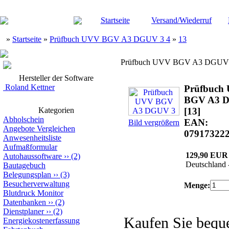
Startseite
Versand/Wiederruf
»
Startseite
»
Prüfbuch UVV BGV A3 DGUV 3 4
»
13
Prüfbuch UVV BGV A3 DGUV
Hersteller der Software
Roland Kettner
Prüfbuch
BGV A3 
Kategorien
[13]
Abholschein
EAN:
Bild vergrößern
Angebote Vergleichen
07917322
Anwesenheitsliste
Aufmaßformular
129,90 EUR
Autohaussoftware
››
(2)
Deutschland 
Bautagebuch
Belegungsplan
››
(3)
Besucherverwaltung
Menge:
Blutdruck Monitor
Datenbanken
››
(2)
Dienstplaner
››
(2)
Kaufen Sie beq
Energiekostenerfassung