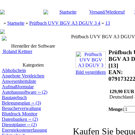
Startseite
Versand/Wiederruf
»
Startseite
»
Prüfbuch UVV BGV A3 DGUV 3 4
»
13
Prüfbuch UVV BGV A3 DGUV
Hersteller der Software
Roland Kettner
Prüfbuch
BGV A3 
Kategorien
[13]
Abholschein
EAN:
Bild vergrößern
Angebote Vergleichen
07917322
Anwesenheitsliste
Aufmaßformular
129,90 EUR
Autohaussoftware
››
(2)
Deutschland 
Bautagebuch
Belegungsplan
››
(3)
Besucherverwaltung
Menge:
Blutdruck Monitor
Datenbanken
››
(2)
Dienstplaner
››
(2)
Kaufen Sie beq
Energiekostenerfassung