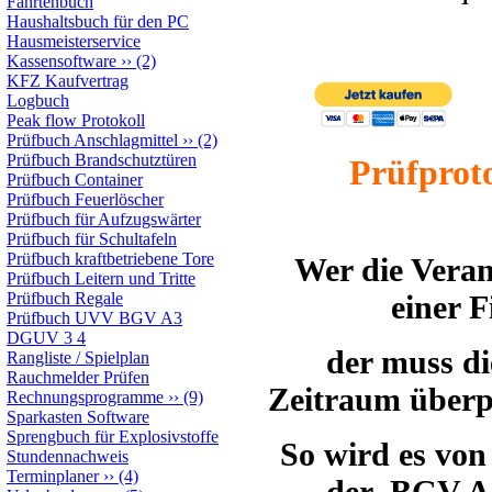
Fahrtenbuch
Haushaltsbuch für den PC
Hausmeisterservice
Kassensoftware
››
(2)
KFZ Kaufvertrag
Logbuch
Peak flow Protokoll
Prüfbuch Anschlagmittel
››
(2)
Prüfbuch Brandschutztüren
Prüfproto
Prüfbuch Container
Prüfbuch Feuerlöscher
Prüfbuch für Aufzugswärter
Prüfbuch für Schultafeln
Prüfbuch kraftbetriebene Tore
Wer die Veran
Prüfbuch Leitern und Tritte
Prüfbuch Regale
einer 
Prüfbuch UVV BGV A3
DGUV 3 4
der muss di
Rangliste / Spielplan
Rauchmelder Prüfen
Zeitraum überpr
Rechnungsprogramme
››
(9)
Sparkasten Software
Sprengbuch für Explosivstoffe
So wird es von
Stundennachweis
Terminplaner
››
(4)
der BGV A