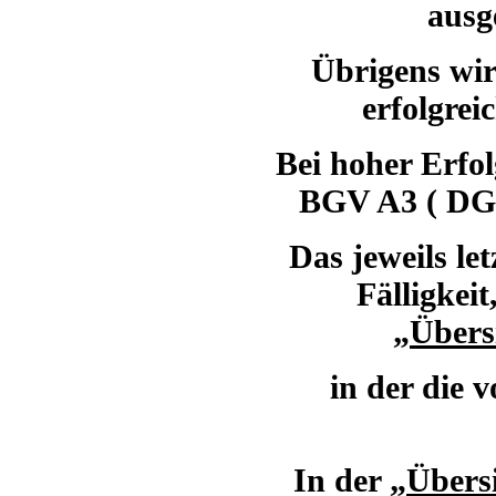
ausg
Übrigens wir
erfolgrei
Bei hoher Erfol
BGV A3 ( DGUV
Das jeweils le
Fälligkei
„
Übers
in der die 
In der „
Übersi