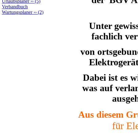
Urlaubsplaner
››
(5)
Verbandbuch
Wartungsplaner
››
(2)
Unter gewis
fachlich ve
von ortsgebu
Elektrogerä
Dabei ist es w
was auf verla
ausge
Aus diesem Gr
für El