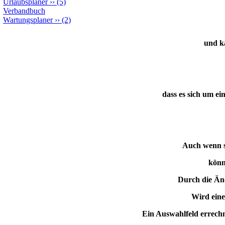
Urlaubsplaner
››
(5)
Verbandbuch
Wartungsplaner
››
(2)
und k
dass es sich um e
Auch wenn si
könn
Durch die Än
Wird eine
Ein Auswahlfeld errechn