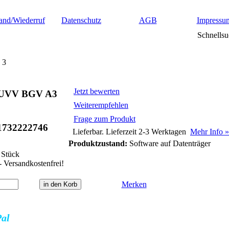
and/Wiederruf
Datenschutz
AGB
Impressu
Schnellsu
 3
Jetzt bewerten
 UVV BGV A3
Weiterempfehlen
Frage zum Produkt
1732222746
Lieferbar. Lieferzeit 2-3 Werktagen
Mehr Info »
Produktzustand:
Software auf Datenträger
Stück
- Versandkostenfrei!
Merken
Pal