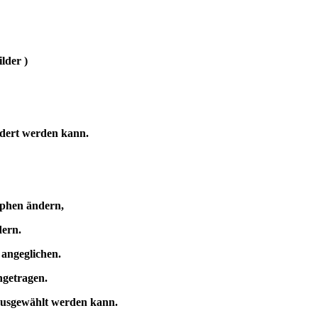
lder )
ndert werden kann.
aphen ändern,
dern.
 angeglichen.
ngetragen.
 ausgewählt werden kann.