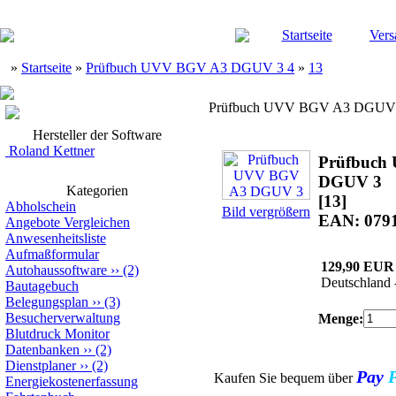
Startseite
Vers
»
Startseite
»
Prüfbuch UVV BGV A3 DGUV 3 4
»
13
Prüfbuch UVV BGV A3 DGUV
Hersteller der Software
Roland Kettner
Prüfbuch
DGUV 3
Kategorien
[13]
Abholschein
Bild vergrößern
EAN: 079
Angebote Vergleichen
Anwesenheitsliste
Aufmaßformular
129,90 EUR
Autohaussoftware
››
(2)
Deutschland 
Bautagebuch
Belegungsplan
››
(3)
Besucherverwaltung
Menge:
Blutdruck Monitor
Datenbanken
››
(2)
Dienstplaner
››
(2)
Pay
Kaufen Sie bequem über
Energiekostenerfassung