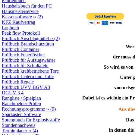
Fahrtenbuch
Haushaltsbuch für den PC
Hausmeisterservice
Kassensoftware
››
(2)
KFZ Kaufvertrag
Logbuch
Peak flow Protokoll
Prüfbuch Anschlagmittel
››
(2)
Prüfbuch Brandschutztüren
Wer 
Prüfbuch Container
Prüfbuch Feuerlöscher
der muss d
Prüfbuch für Aufzugswärter
Prüfbuch für Schultafeln
So wird es von
Prüfbuch kraftbetriebene Tore
Prüfbuch Leitern und Tritte
Unter g
Prüfbuch Regale
Prüfbuch UVV BGV A3
von ortsg
DGUV 3 4
Dabei ist es wichtig ein 
Rangliste / Spielplan
Rauchmelder Prüfen
Rechnungsprogramme
››
(9)
Aus die
Sparkasten Software
Sprengbuch für Explosivstoffe
Das 
Stundennachweis
in denen die
Terminplaner
››
(4)