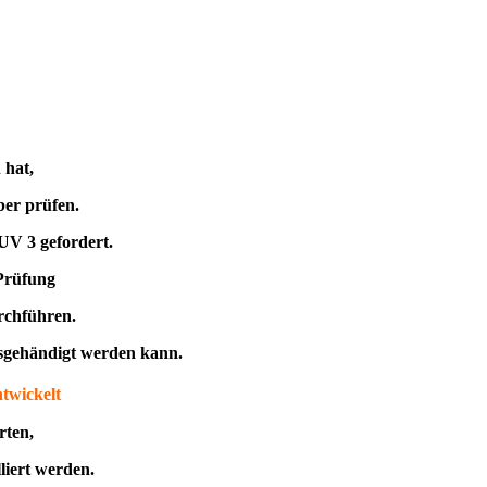
 hat,
ber prüfen.
UV 3 gefordert.
 Prüfung
rchführen.
usgehändigt werden kann.
ntwickelt
rten,
liert werden.