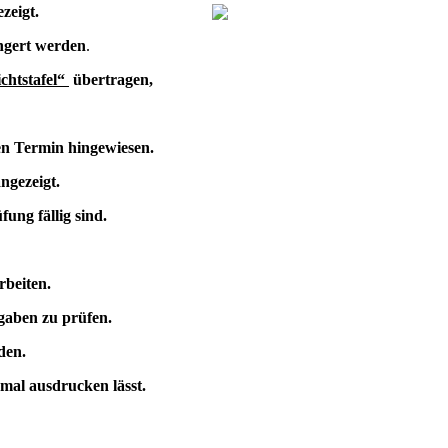
zeigt.
ngert werden
.
chtstafel“
übertragen,
den Termin hingewiesen.
ngezeigt.
fung fällig sind.
arbeiten.
ngaben zu prüfen.
den.
nmal ausdrucken lässt.