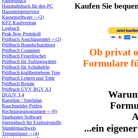
Fahrtenbuch
Kaufen Sie beque
Haushaltsbuch für den PC
Hausmeisterservice
Kassensoftware
››
(2)
KFZ Kaufvertrag
Logbuch
Peak flow Protokoll
Prüfbuch Anschlagmittel
››
(2)
Prüfbuch Brandschutztüren
Ob privat o
Prüfbuch Container
Prüfbuch Feuerlöscher
Formulare f
Prüfbuch für Aufzugswärter
Prüfbuch für Schultafeln
Prüfbuch kraftbetriebene Tore
Prüfbuch Leitern und Tritte
Prüfbuch Regale
Prüfbuch UVV BGV A3
Warum 
DGUV 3 4
Rangliste / Spielplan
Formu
Rauchmelder Prüfen
Rechnungsprogramme
››
(9)
A
Sparkasten Software
Sprengbuch für Explosivstoffe
...ein eigen
Stundennachweis
Terminplaner
››
(4)