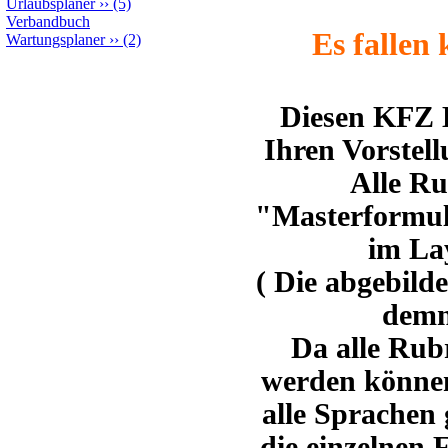
Urlaubsplaner
››
(5)
Verbandbuch
Es fallen 
Wartungsplaner
››
(2)
Diesen KFZ 
Ihren Vorstel
Alle Ru
"Masterformu
im La
( Die abgebild
demn
Da alle Rub
werden können
alle Sprachen
die einzelnen 