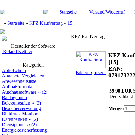
Startseite
Versand/Wiederruf
»
Startseite
»
KFZ Kaufvertrag
»
15
KFZ Kaufvertrag
Hersteller der Software
Roland Kettner
KFZ Kauf
[15]
Kategorien
EAN:
Abholschein
Bild vergrößern
07917322
Angebote Vergleichen
Anwesenheitsliste
Aufmaßformular
59,90 EUR
S
Autohaussoftware
››
(2)
Deutschland 
Bautagebuch
Belegungsplan
››
(3)
Besucherverwaltung
Menge:
Blutdruck Monitor
Datenbanken
››
(2)
Dienstplaner
››
(2)
Energiekostenerfassung