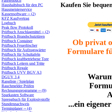
Fahrtenbuch
Kaufen Sie beque
Haushaltsbuch für den PC
Hausmeisterservice
Kassensoftware
››
(2)
KFZ Kaufvertrag
Logbuch
Peak flow Protokoll
Prüfbuch Anschlagmittel
››
(2)
Prüfbuch Brandschutztüren
Ob privat o
Prüfbuch Container
Prüfbuch Feuerlöscher
Formulare f
Prüfbuch für Aufzugswärter
Prüfbuch für Schultafeln
Prüfbuch kraftbetriebene Tore
Prüfbuch Leitern und Tritte
Prüfbuch Regale
Prüfbuch UVV BGV A3
Warum 
DGUV 3 4
Rangliste / Spielplan
Formu
Rauchmelder Prüfen
Rechnungsprogramme
››
(9)
A
Sparkasten Software
Sprengbuch für Explosivstoffe
...ein eigen
Stundennachweis
Terminplaner
››
(4)