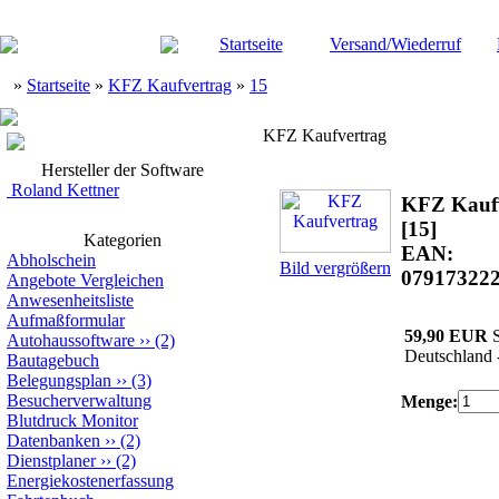
Startseite
Versand/Wiederruf
»
Startseite
»
KFZ Kaufvertrag
»
15
KFZ Kaufvertrag
Hersteller der Software
Roland Kettner
KFZ Kauf
[15]
Kategorien
EAN:
Abholschein
Bild vergrößern
07917322
Angebote Vergleichen
Anwesenheitsliste
Aufmaßformular
59,90 EUR
S
Autohaussoftware
››
(2)
Deutschland 
Bautagebuch
Belegungsplan
››
(3)
Besucherverwaltung
Menge:
Blutdruck Monitor
Datenbanken
››
(2)
Dienstplaner
››
(2)
Energiekostenerfassung