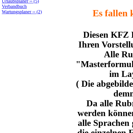
Urlaubsplaner
››
(5)
Verbandbuch
Es fallen 
Wartungsplaner
››
(2)
Diesen KFZ 
Ihren Vorstel
Alle Ru
"Masterformu
im La
( Die abgebild
demn
Da alle Rub
werden können
alle Sprachen
die einzelnen 