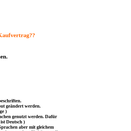
 Kaufvertrag??
en.
eschriften.
out geändert werden.
ge )
rachen genutzt werden.
Dafür
ist Deutsch )
 Sprachen aber mit gleichem