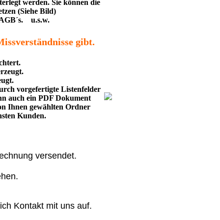
erlegt werden. Sie können die
tzen (Siehe Bild)
n AGB´s. u.s.w.
issverständnisse gibt.
htert.
rzeugt.
ugt.
rch vorgefertigte Listenfelder
kann auch ein PDF Dokument
von Ihnen gewählten Ordner
chsten Kunden.
Rechnung versendet.
ehen.
ch Kontakt mit uns auf.