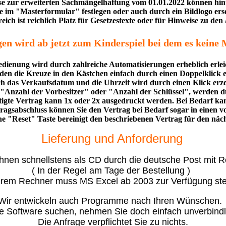
e zur erweiterten Sachmängelhaftung vom 01.01.2022 können hint
 im "Masterformular" festlegen oder auch durch ein Bildlogo erse
eich ist reichlich Platz für Gesetzestexte oder für Hinweise zu de
en wird ab jetzt zum Kinderspiel bei dem es keine M
edienung wird durch zahlreiche Automatisierungen erheblich erleic
den die Kreuze in den Kästchen einfach durch einen Doppelklick e
h das Verkaufsdatum und die Uhrzeit wird durch einen Klick erze
"Anzahl der Vorbesitzer" oder "Anzahl der Schlüssel", werden du
ertigte Vertrag kann 1x oder 2x ausgedruckt werden. Bei Bedarf 
ragsabschluss können Sie den Vertrag bei Bedarf sogar in einen 
ne "Reset" Taste bereinigt den beschriebenen Vertrag für den nä
Lieferung und Anforderung
nen schnellstens als CD durch die deutsche Post mit 
( In der Regel am Tage der Bestellung )
hrem Rechner muss MS Excel ab 2003 zur Verfügung st
Wir entwickeln auch Programme nach Ihren Wünschen.
e Software suchen, nehmen Sie doch einfach unverbindli
Die Anfrage verpflichtet Sie zu nichts.