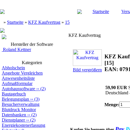
Startseite
Vers
»
Startseite
»
KFZ Kaufvertrag
»
15
KFZ Kaufvertrag
Hersteller der Software
Roland Kettner
KFZ Kauf
[15]
Kategorien
Abholschein
EAN: 079
Bild vergrößern
Angebote Vergleichen
Anwesenheitsliste
Aufmaßformular
59,90 EUR
S
Autohaussoftware
››
(2)
Deutschland 
Bautagebuch
Belegungsplan
››
(3)
Besucherverwaltung
Menge:
Blutdruck Monitor
Datenbanken
››
(2)
Dienstplaner
››
(2)
Energiekostenerfassung
Pay
P
Kaufen Sie bequem über