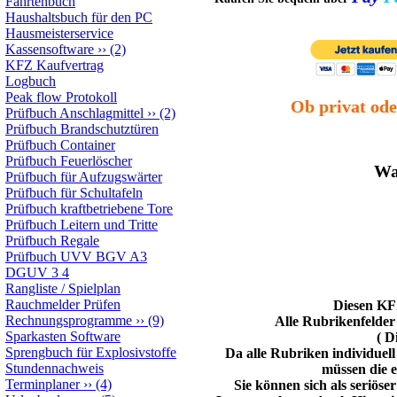
Fahrtenbuch
Haushaltsbuch für den PC
Hausmeisterservice
Kassensoftware
››
(2)
KFZ Kaufvertrag
Logbuch
Peak flow Protokoll
Ob privat ode
Prüfbuch Anschlagmittel
››
(2)
Prüfbuch Brandschutztüren
Prüfbuch Container
Prüfbuch Feuerlöscher
Wa
Prüfbuch für Aufzugswärter
Prüfbuch für Schultafeln
Prüfbuch kraftbetriebene Tore
Prüfbuch Leitern und Tritte
Prüfbuch Regale
Prüfbuch UVV BGV A3
DGUV 3 4
Rangliste / Spielplan
Rauchmelder Prüfen
Diesen KFZ
Rechnungsprogramme
››
(9)
Alle Rubrikenfelde
Sparkasten Software
( D
Sprengbuch für Explosivstoffe
Da alle Rubriken individuel
Stundennachweis
müssen die e
Terminplaner
››
(4)
Sie können sich als seriös