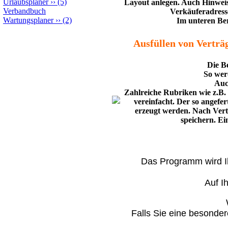
Urlaubsplaner
››
(5)
Layout anlegen. Auch Hinweis
Verbandbuch
Verkäuferadresse
Wartungsplaner
››
(2)
Im unteren Ber
Ausfüllen von Verträg
Die B
So wer
Auc
Zahlreiche Rubriken wie z.B. 
vereinfacht. Der so angef
erzeugt werden. Nach Vert
speichern. Ei
Das Programm wird Ih
Auf I
Falls Sie eine besonder