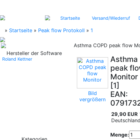
Startseite
Versand/Wiederruf
»
Startseite
»
Peak flow Protokoll
»
1
Asthma COPD peak flow Mo
Hersteller der Software
Asthma
Roland Kettner
peak fl
Monitor
[1]
EAN:
Bild
vergrößern
079173
29,90 EUR
Deutschland
Menge:
Kategorien