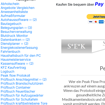
Pay
Abholschein
Kaufen Sie bequem über
Angebote Vergleichen
Anwesenheitsliste
Aufmaßformular
Autohaussoftware
››
(2)
Bautagebuch
Belegungsplan
››
(3)
Besucherverwaltung
Blutdruck Monitor
Datenbanken
››
(2)
Dienstplaner
››
(2)
Energiekostenerfassung
Fahrtenbuch
Haushaltsbuch für den PC
Hausmeisterservice
Kassensoftware
››
(2)
Pe
KFZ Kaufvertrag
Logbuch
Peak flow Protokoll
Prüfbuch Anschlagmittel
››
(2)
Wer ein Peak Flow Prot
Prüfbuch Brandschutztüren
ankreuzen auf einem ausge
Prüfbuch Container
Wenn das Protokoll einige
Prüfbuch Feuerlöscher
gesundheitliche Z
Prüfbuch für Aufzugswärter
Medikamentendosis und di
Prüfbuch für Schultafeln
Prüfbuch kraftbetriebene Tore
somit ermittelt werden. Ehr