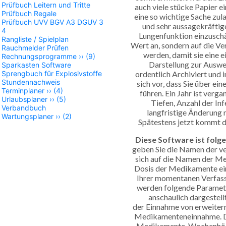
Prüfbuch Leitern und Tritte
auch viele stücke Papier e
Prüfbuch Regale
eine so wichtige Sache zula
Prüfbuch UVV BGV A3 DGUV 3
und sehr aussagekräfti
4
Lungenfunktion einzusch
Rangliste / Spielplan
Wert an, sondern auf die Ve
Rauchmelder Prüfen
werden, damit sie eine 
Rechnungsprogramme
››
(9)
Darstellung zur Auswer
Sparkasten Software
ordentlich Archiviert und i
Sprengbuch für Explosivstoffe
Stundennachweis
sich vor, dass Sie über ein
Terminplaner
››
(4)
führen. Ein Jahr ist ver
Urlaubsplaner
››
(5)
Tiefen, Anzahl der Inf
Verbandbuch
langfristige Änderung 
Wartungsplaner
››
(2)
Spätestens jetzt kommt di
Diese Software ist fol
geben Sie die Namen der ve
sich auf die Namen der Me
Dosis der Medikamente ei
Ihrer momentanen Verfass
werden folgende Paramete
anschaulich dargestel
der Einnahme von erweiter
Medikamenteneinnahme. D
Medikamente. Wochenhöch