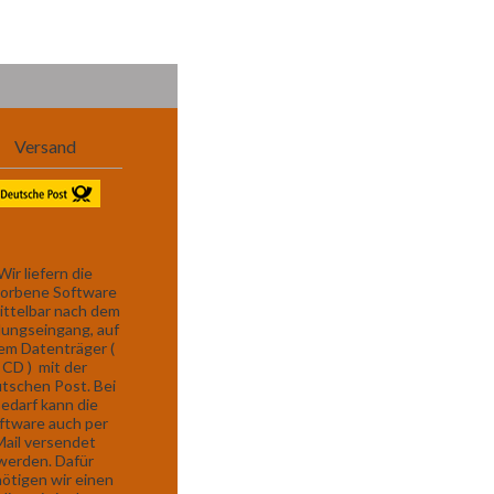
Versand
Wir liefern die
orbene Software
ttelbar nach dem
lungseingang, auf
em Datenträger (
CD ) mit der
tschen Post. Bei
edarf kann die
ftware auch per
Mail versendet
werden. Dafür
ötigen wir einen