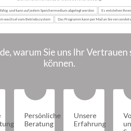
fähig. und kann auf jedem Speichermedium abgelegt werden
Es entstehen Ihne
im wechsel vom Betriebssystem
Das Programm kann per Mail an Sie versendet
de, warum Sie uns Ihr Vertrauen
können.
e
Persönliche
Unsere
Vo
tung
Beratung
Erfahrung
un