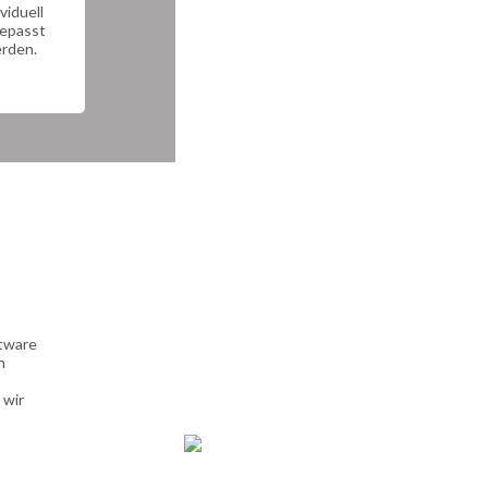
ividuell
epasst
rden.
ftware
h
 wir