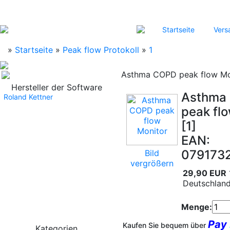
Startseite
Vers
»
Startseite
»
Peak flow Protokoll
»
1
Asthma COPD peak flow Mo
Hersteller der Software
Asthma
Roland Kettner
peak fl
[1]
EAN:
079173
Bild
vergrößern
29,90 EUR
Deutschland
Menge:
Pay
Kaufen Sie bequem über
Kategorien