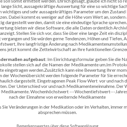
oll somit ermittelt werden. Ehrlich gesagt, glaube ich nicht so re
f lange Sicht, aussagekräftige Auswertung für eine so wichtige Sac
ein wichtiges und sehr aussagekräftiges Parameter um den Zustan
zen. Dabei kommt es weniger auf die Höhe vom Wert an, sondern 
ig dargestellt werden, damit sie eine eindeutige Sprache sprechen
rtung bieten wir diese Software, die alle Daten ordentlich Archivie
zeigt. Stellen Sie sich vor, dass Sie über eine lange Zeit ein diszi
ist vergangen und Sie würden gerne Tendenzen, Höhen und Tiefen, A
efstwert, Ihre langfristige Änderung nach Medikamentenumstellung 
ens jetzt kommt die Zettelwirtschaft an Ihre funktionellen Grenze
endermaßen aufgebaut
: Im Einrichtungsformular geben Sie die 
okolle stellen sich auf die Namen der Medikamente um.Im Protokol
te eingetragen werden.Zusätzlich kann eine Bewertung Ihrer mo
In der Wochenübersicht werden folgende Parameter für Sie errechn
ulich dargestellt. Eingetragenen Peak Flow Wert vor und nach 
en. Der Unterschied vor und nach Medikamenteneinnahme. Der 
e Medikamente. Wochenhöchstwert ---Wochentiefstwert---Jahre
nach der Einnahme von erweiternde Medikamente
s Sie Veränderungen in der Medikation oder im Verhalten, immer m
absprechen müssen.
Bemerkenswertes über diese Softwarelösung