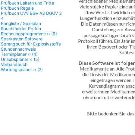
verschiedener Medikamente s
Prüfbuch Leitern und Tritte
viele stücke Papier eine au
Prüfbuch Regale
flow Wert ist wirklich 
Prüfbuch UVV BGV A3 DGUV 3
Lungenfunktion einzuschät
4
Rangliste / Spielplan
Die Daten müssen nur richt
Rauchmelder Prüfen
Darstellung zur Auswe
Rechnungsprogramme
››
(9)
aussagekräftigen Grafik an
Sparkasten Software
Protokoll führen. Ein Jahr 
Sprengbuch für Explosivstoffe
Ihren Bestwert oder Ti
Stundennachweis
Spätest
Terminplaner
››
(4)
Urlaubsplaner
››
(5)
Diese Software ist folg
Verbandbuch
Medikamente an. Alle Prot
Wartungsplaner
››
(2)
die Dosis der Medikamen
eingetragen werden. 
Kurvendiagramm anscha
erweiternden Medikament
ohne und mit erweiternd
Bitte bedenken Sie, das