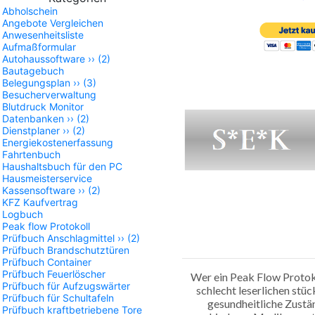
Abholschein
Angebote Vergleichen
Anwesenheitsliste
Aufmaßformular
Autohaussoftware
››
(2)
Bautagebuch
Belegungsplan
››
(3)
Besucherverwaltung
Blutdruck Monitor
Datenbanken
››
(2)
Dienstplaner
››
(2)
Energiekostenerfassung
Fahrtenbuch
Haushaltsbuch für den PC
Hausmeisterservice
Kassensoftware
››
(2)
KFZ Kaufvertrag
Logbuch
Peak flow Protokoll
Prüfbuch Anschlagmittel
››
(2)
Prüfbuch Brandschutztüren
Prüfbuch Container
Prüfbuch Feuerlöscher
Wer ein Peak Flow Protoko
Prüfbuch für Aufzugswärter
schlecht leserlichen stü
Prüfbuch für Schultafeln
gesundheitliche Zust
Prüfbuch kraftbetriebene Tore