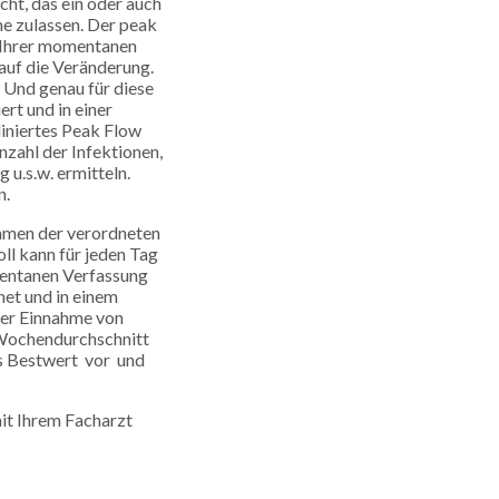
cht, das ein oder auch
he zulassen. Der peak
d Ihrer momentanen
auf die Veränderung.
. Und genau für diese
rt und in einer
pliniertes Peak Flow
nzahl der Infektionen,
u.s.w. ermitteln.
n.
Namen der verordneten
l kann für jeden Tag
mentanen Verfassung
et und in einem
der Einnahme von
Wochendurchschnitt
s Bestwert vor und
it Ihrem Facharzt