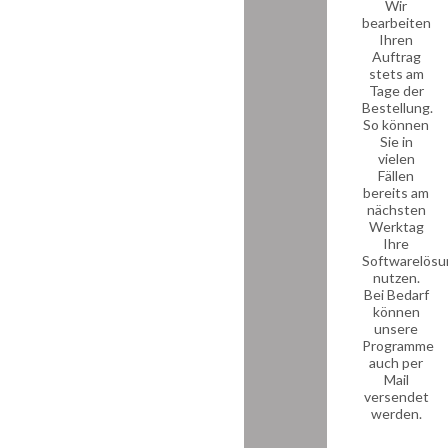
Wir
bearbeiten
Ihren
Auftrag
stets am
Tage der
Bestellung.
So können
Sie in
vielen
Fällen
bereits am
nächsten
Werktag
Ihre
Softwarelösu
nutzen.
Bei Bedarf
können
unsere
Programme
auch per
Mail
versendet
werden.