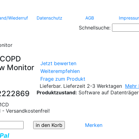
and/Wiederruf
Datenschutz
AGB
Impressu
Schnellsuche:
nitor
 COPD
Jetzt bewerten
ow Monitor
Weiterempfehlen
Frage zum Produkt
Lieferbar. Lieferzeit 2-3 Werktagen
Mehr 
2222869
Produktzustand:
Software auf Datenträger
1CD
 - Versandkostenfrei!
Merken
Pal