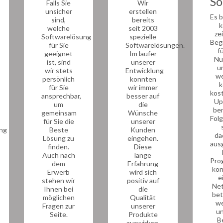
So
Falls Sie
Wir
unsicher
erstellen
Es 
sind,
bereits
k
welche
seit 2003
zei
Softwarelösung
spezielle
Beg
für Sie
Softwarelösungen.
fü
geeignet
Im laufer
Nu
ist, sind
unserer
u
wir stets
Entwicklung
w
persönlich
konnten
k
für Sie
wir immer
kost
ansprechbar,
besser auf
Up
um
die
ben
gemeinsam
Wünsche
Fol
für Sie die
unserer
ng
Beste
Kunden
da
Lösung zu
eingehen.
aus
finden.
Diese
Auch nach
lange
Pro
dem
Erfahrung
kön
Erwerb
wird sich
e
stehen wir
positiv auf
Ne
Ihnen bei
die
bet
möglichen
Qualität
w
Fragen zur
unserer
un
Seite.
Produkte
B
auswirken.