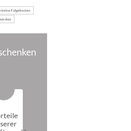
n keine Folgekosten
 werden
 schenken
rteile
serer