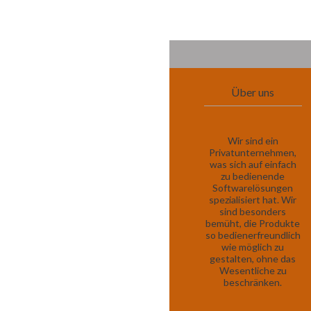
Über uns
Wir sind ein
Privatunternehmen,
was sich auf einfach
zu bedienende
Softwarelösungen
spezialisiert hat. Wir
sind besonders
bemüht, die Produkte
so bedienerfreundlich
wie möglich zu
gestalten, ohne das
Wesentliche zu
beschränken.