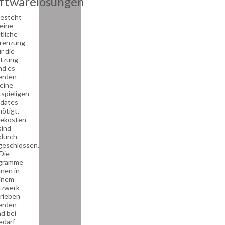
ftwarelösungen
besteht
eine
tliche
renzung
r die
tzung
nd es
erden
eine
spieligen
dates
ötigt.
gekosten
sind
durch
geschlossen.
Die
gramme
nen in
inem
tzwerk
rieben
erden
d bei
edarf