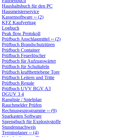
Fahrtenbuch
Haushaltsbuch für den PC
Hausmeisterservice
Kassensoftware
››
(2)
KFZ Kaufvertrag
Logbuch
Peak flow Protokoll
Prüfbuch Anschlagmittel
››
(2)
Prüfbuch Brandschutztüren
Prüfbuch Container
Prüfbuch Feuerlöscher
Prüfbuch für Aufzugswärter
Prüfbuch für Schultafeln
Prüfbuch kraftbetriebene Tore
Prüfbuch Leitern und Tritte
Prüfbuch Regale
Prüfbuch UVV BGV A3
DGUV 3 4
Rangliste / Spielplan
Rauchmelder Prüfen
Rechnungsprogramme
››
(9)
Sparkasten Software
Sprengbuch für Explosivstoffe
Stundennachweis
Terminplaner
››
(4)