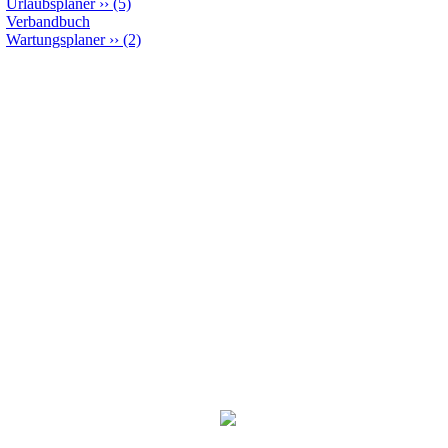
Urlaubsplaner
››
(5)
Verbandbuch
Wartungsplaner
››
(2)