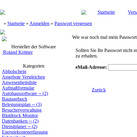
Startseite
Vers
»
Startseite
»
Anmelden
»
Passwort vergessen
Wie war noch mal mein Passwort
Hersteller der Software
Sollten Sie Ihr Passwort nicht
Roland Kettner
zu erhalten.
Kategorien
eMail-Adresse:
Abholschein
Angebote Vergleichen
Anwesenheitsliste
Aufmaßformular
Zurück
Autohaussoftware
››
(2)
Bautagebuch
Belegungsplan
››
(3)
Besucherverwaltung
Blutdruck Monitor
Datenbanken
››
(2)
Dienstplaner
››
(2)
Energiekostenerfassung