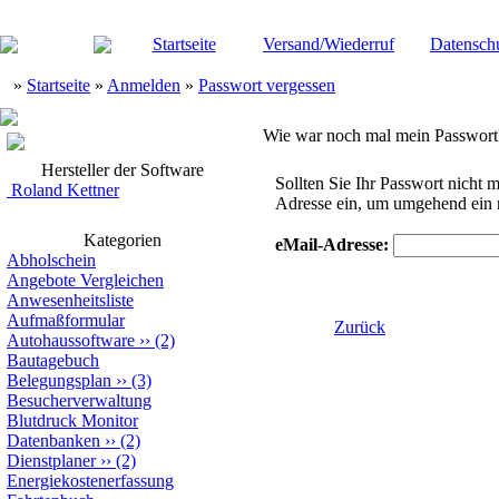
Startseite
Versand/Wiederruf
Datensch
»
Startseite
»
Anmelden
»
Passwort vergessen
Wie war noch mal mein Passwort
Hersteller der Software
Sollten Sie Ihr Passwort nicht m
Roland Kettner
Adresse ein, um umgehend ein n
Kategorien
eMail-Adresse:
Abholschein
Angebote Vergleichen
Anwesenheitsliste
Aufmaßformular
Zurück
Autohaussoftware
››
(2)
Bautagebuch
Belegungsplan
››
(3)
Besucherverwaltung
Blutdruck Monitor
Datenbanken
››
(2)
Dienstplaner
››
(2)
Energiekostenerfassung