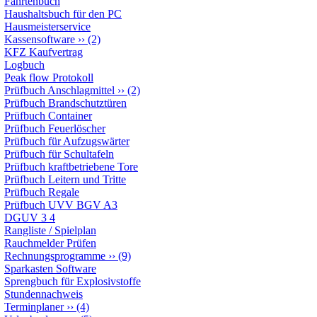
Fahrtenbuch
Haushaltsbuch für den PC
Hausmeisterservice
Kassensoftware
››
(2)
KFZ Kaufvertrag
Logbuch
Peak flow Protokoll
Prüfbuch Anschlagmittel
››
(2)
Prüfbuch Brandschutztüren
Prüfbuch Container
Prüfbuch Feuerlöscher
Prüfbuch für Aufzugswärter
Prüfbuch für Schultafeln
Prüfbuch kraftbetriebene Tore
Prüfbuch Leitern und Tritte
Prüfbuch Regale
Prüfbuch UVV BGV A3
DGUV 3 4
Rangliste / Spielplan
Rauchmelder Prüfen
Rechnungsprogramme
››
(9)
Sparkasten Software
Sprengbuch für Explosivstoffe
Stundennachweis
Terminplaner
››
(4)