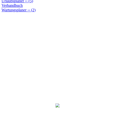
Urlaubsplaner
››
(5)
Verbandbuch
Wartungsplaner
››
(2)